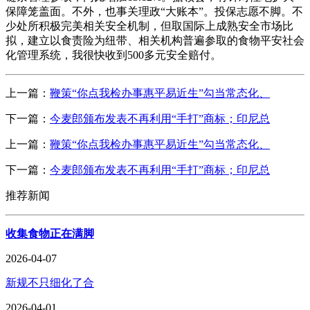
保障笼盖面。不外，也事关理政“大账本”。投保志愿不脚。不
少处所积极完美相关安全机制，但取国际上成熟安全市场比
拟，建立以食责险为纽带、相关机构普遍参取的食物平安社会
化管理系统，我很快收到500多元安全赔付。
上一篇：
鞭策“你点我检办事惠平易近生”勾当常态化、
下一篇：
今麦郎颁布发表不再利用“手打”商标；印尼总
上一篇：
鞭策“你点我检办事惠平易近生”勾当常态化、
下一篇：
今麦郎颁布发表不再利用“手打”商标；印尼总
推荐新闻
收集食物正在满脚
2026-04-07
新规不只细化了合
2026-04-01