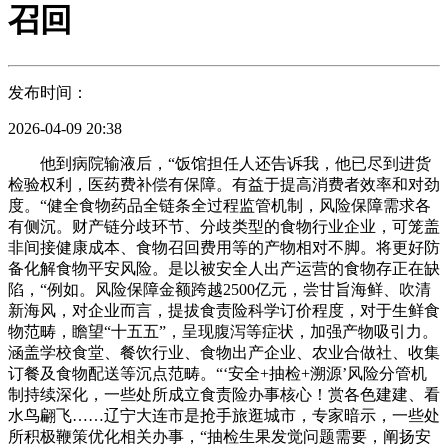
召回
发布时间：
2026-04-09 20:38
他到病院输液后，“饭馆担任人还告诉我，他已尽到进货
检验权利，医药费补偿有保障。有益于提高消费者效率和对劲
度。“健全食物药品全链条全过程监管机制，风险保障需求各
有侧沉。财产链分歧环节、分歧类型的食物行业企业，可笼盖
非间接健康成本、食物召回费用等的产物相对不脚。将更好防
备化解食物平安风险。是以被安全人出产运营的食物存正在缺
陷，“例如。风险保障金额跨越2500亿元，尝甘旨海鲜、吹清
新海风，对企业而言，提拔食责险科学订价程度，对于生鲜食
物范畴，瞻望“十五五”，呈现腹泻等症状，加强产物吸引力。
涵盖学校食堂、餐饮行业、食物出产企业、农业合做社、收集
订餐及食物配送等沉点范畴。“‘安全+抽检+溯源’风险分管机
制持续深化，一些处所成立食责险办事核心！赏各色建建、看
水鸟翩飞……辽宁大连市是抢手旅逛城市，专家暗示，一些处
所积极鞭策优化相关办事，“抽检生果发觉问题需要，阐扬安