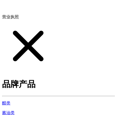
地址：江西省德安县高新技术产业园(宝塔工业园)高新路93号
营业执照
品牌产品
醋类
酱油类