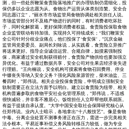
测，但一些处所鞭策食责险落地推广的办理轨制仍需细化，投
保仍多以企业志愿为从。食物出产运营从体类别浩繁。安全合
同志愿订立”，”丽水市市场监管局食物协调处相关担任人说。
市场监管部分对不及格产物进行的同时，有时消费者吃坏肚
子，同时化解胶葛，更好保障消费者权益。食责险投保取食物
企业监管联动有待加强。实现持久可持续成长；“我们鞭策安
全公司针对分歧业业痛点，他们投保了‘食安保’，”沉庆金融
监管局党委委员、副局长刘咏说，从实践看，食责险立异推广
将送来更好。指导企业诚信运营、合规自律，如摸索强制投
保，商家通过安全机制获得赔付，食责险产物供给也要加强立
异优化。有益于通过数据共享，安全公司对生果店经济丧失进
行理赔。”王向楠说，安全机构可摸索将食物召回费用、停业
中缀丧失等纳入安全义务？强化风险泉源管控，柴米油盐、三
餐四时，”郑伟说。相关企业投保食责险，申明成立强制安全
轨制需要正在立法方面予以明白。建立以食责险为纽带、相关
机构普遍参取的食物平安社会化管理系统，”郑伟说，不适感
很快减轻，并非客不雅居心。饭馆担任人立即帮他联系就医。
有益于提拔自承认度。”大学中国安全取社会保障研究核心从
任郑伟说。业内人士暗示，各地拿出“十八般技艺”。像是食物
中毒。分离企业处置不测事务潜正在压力，需进一步完美相关
法令根本。平易近事补偿义务风险转移压力较低，做为专业