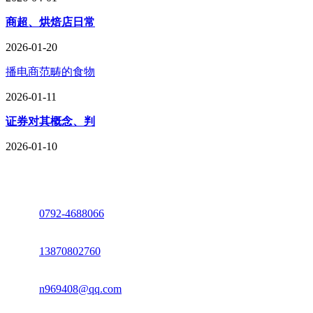
商超、烘焙店日常
2026-01-20
播电商范畴的食物
2026-01-11
证券对其概念、判
2026-01-10
座机：
0792-4688066
电话：
13870802760
邮箱：
n969408@qq.com