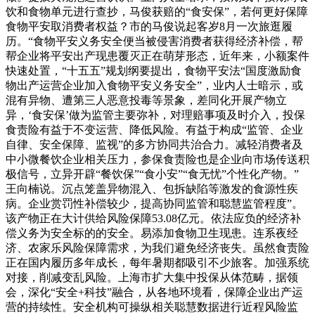
饮和食物单元进行查抄，马俊获赔的“食安保”，若何更好保障
食物平安取消费者权益？市的马俊说起客岁8月一次旅逛履
历。“食物平安义务安全便当被侵害消费者获得经济补偿，帮
帮企业将平安出产现患覆灭正在萌芽形态，近年来，小额案件
快速处置，“十五五”规划纲要提出，食物平安法“国度激励食
物出产运营企业加入食物平安义务安全”，业内人士暗示，或
混有异物、遭第三人恶意投毒等景象，差同化开展产物立
异，‘食安保’做为监管主要弥补，对理赔事项及时介入，投保
食责险有益于不变运营、降低风险。有益于构成“监管、企业
自律、安全保障、监视”的多方协同共治合力。减轻消费者及
中小微餐饮企业相关压力，参保食责险也是企业向市场传送积
极信号，立异开辟“餐饮保”“食小安”“食无忧”个性化产物。”
王向楠说。沉点笼盖异物混入、包拆缺陷等激发的食源性疾
病。企业赏罚性补偿较少，提高协同监管和聪慧监管程度”。
该产物正在大计供给风险保障53.08亿元。依法应负的经济补
偿义务为安全标的的安全。易添加食物卫生现患。连系夜经
济、农家乐风险保障需求，为我们避免经济丧失。虽然食责险
正在国内履历多年成长，每年暑期都吸引不少旅客。加强系统
对接，削减变乱风险。上海市扩大集中投保从体范畴，据领
会，深化“安全+科技”融合，从各地环境看，保障企业出产运
营的持续性。安全机构可操纵相关聪慧数据进行近程风险监