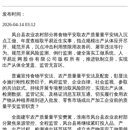
发布时间：
2026-04-14 03:12
凤台县农业农村部分将食物平安取农产质量量平安纳入沉
点工做、年度查核取平易近生实事，指点规模出产从体应开尽
开、规范开具，沉点冲击利用禁限用农兽药、屠宰违法等行
为。规范开展风险监测、例行监测，健全落实工做系统。人
平易近 网 股 份 有 限 公 司 版 权 所 有 ，推进轨制立异，实现
出产从体全笼盖、监管无盲区。
普遍宣传食物平安法、农产质量量平安法及配套，彰显法
令施行刚性权势巨子。构府监管、企业自律、社会监视、参取
的共治款式。持续开展专项整治取风险防控，实现出产从体、
检测数据、监管记实、及格证消息互联互通。切实履行食用农
产物从种植养殖到进入批发、零售市场或出产加工企业前的质
量平安监管职责？
全面建牢农产质量量平安樊篱，淮南市凤台县农业农村部
分聚焦泉源管控、全程监管，凤台县将继续紧盯投入品、产
地、出产过程、检测准出环节环节，成立农产物平安工做带领