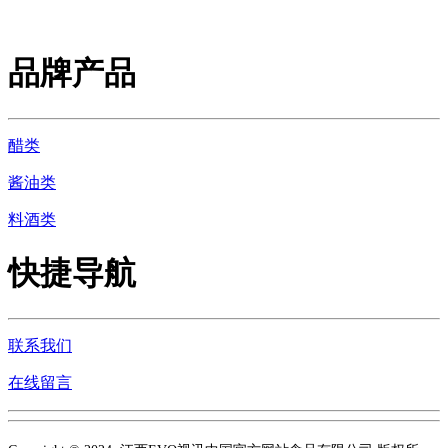
品牌产品
醋类
酱油类
料酒类
快捷导航
联系我们
在线留言