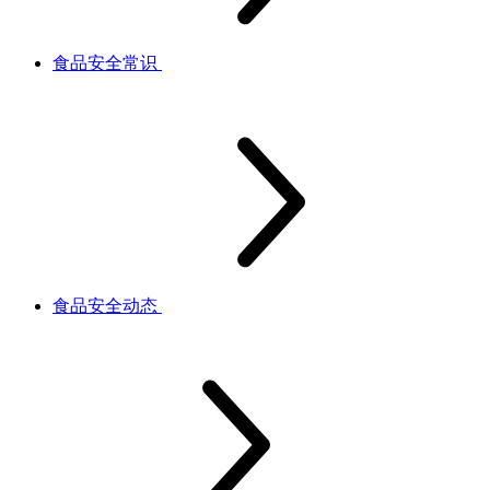
食品安全常识
食品安全动态