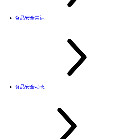
食品安全常识
食品安全动态