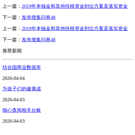
上一篇：
2019年本钱金和其他扶植资金到位方案及落实资金
下一篇：
发布搜集问卷48
上一篇：
2019年本钱金和其他扶植资金到位方案及落实资金
下一篇：
发布搜集问卷48
推荐新闻
结合国商业数据库
2026-04-04
为孩子们的健康成
2026-04-03
细心查阅相关台账
2026-04-03