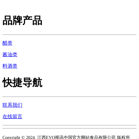
品牌产品
醋类
酱油类
料酒类
快捷导航
联系我们
在线留言
Copyright © 2024 江西EVO视讯中国官方网站食品有限公司 版权所