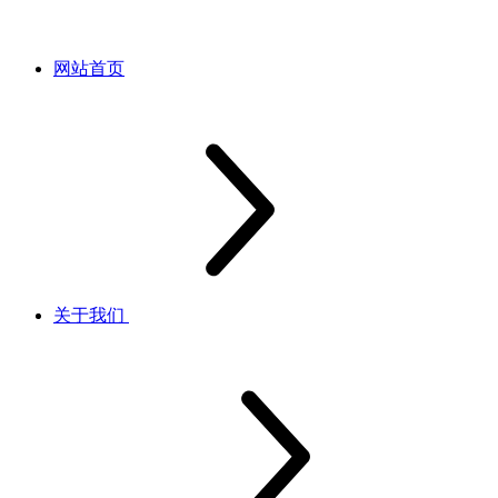
网站首页
关于我们