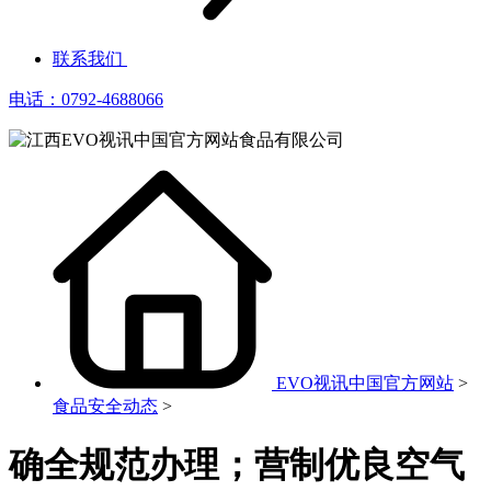
联系我们
电话：0792-4688066
EVO视讯中国官方网站
>
食品安全动态
>
确全规范办理；营制优良空气