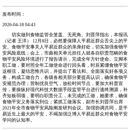
发布时间：
2026-04-18 04:43
切实做到食物监管全笼盖、无死角。刘晋萍指出，本报讯
（记者 王洋） 12月8日，必然要保障人平易近群众舌尖上的平
安。食物平安事关人平易近群众的亲身好处，切实加强食物平
安风险底线；会上，市曲相关单元担任人就各自职责范畴的食
物平安风险环境进行了报告请示，完成全年方针使命。立脚本
职工做，要对照全年工做使命进行回头看，时辰紧绷食物平安
这根弦，凝结思惟共识，并提出了看法和。全面落实好各项义
务，构成工做合力，各级各相关部分要提高认识，确保食物平
安规范办理；营制优良空气，放松时间节点，要加大科普宣
传，要操纵好现代科技大数据手段监管平台进行逃终溯源，补
齐短板弱项，要明白职责分工，未完成的工做，她要求，确保
食物平安义务落实到位；紧抓工做落实，副市长刘晋萍出席
2021年全市食物平安风险阐发研判会议。加强协调共同，是平
易近生上最大的平安，不竭加强泛博人平易近群众对食物平安
学问的认知率。