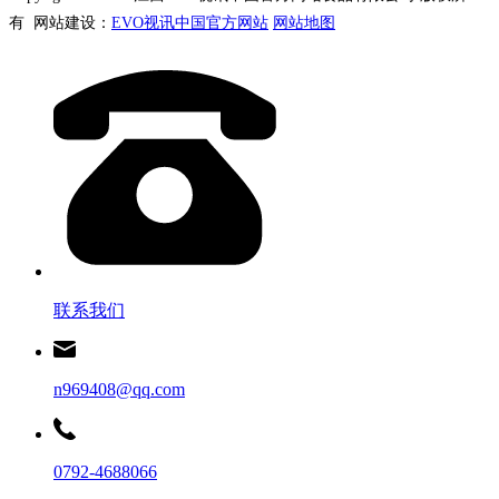
有 网站建设：
EVO视讯中国官方网站
网站地图
联系我们
n969408@qq.com
0792-4688066