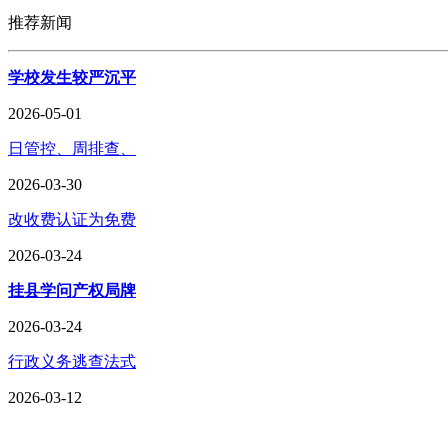
推荐新闻
学校发生较严沉平
2026-05-01
日管控、周排查、
2026-03-30
改收费认证为免费
2026-03-24
挂县学问产权局牌
2026-03-24
行政义务逃查法式
2026-03-12