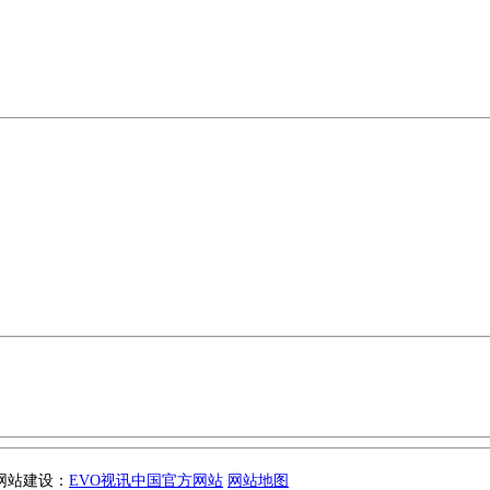
 网站建设：
EVO视讯中国官方网站
网站地图