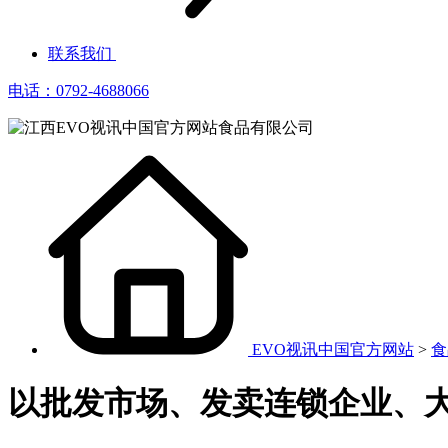
联系我们
电话：0792-4688066
EVO视讯中国官方网站
>
食
以批发市场、发卖连锁企业、