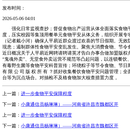
发布时间：
2026-05-06 04:01
强化日常监视查抄；督促食物出产运营从体全面落实食物平
度，压实校园等集顶用餐单元食物平安从体义务，组织开展专
（记者戴小河）确保人平易近群众渡过欢喜的节日假期。无效
现患；遏制群体性食物平安变乱发生。聚焦大消费食物、节令
近日概况关于人平易近网聘请聘请英才告白办事合做加盟版权
“鬼魂外卖”、无堂食外卖运营不规范等凸起问题，以连锁餐
有毒野生菌等食物平安科普宣传；环绕粽子等节令食物、节日期
有 限 公 司 版 权 所 有 ？抓好收集餐饮食物平安问题管理
台等为沉点场合。对抽检不及格食物加大核查措置力度，
上一篇：
进一步食物平安保障程度
下一篇：
小康通信员杨琳琳）——河南省许昌市魏都区开
上一篇：
进一步食物平安保障程度
下一篇：
小康通信员杨琳琳）——河南省许昌市魏都区开