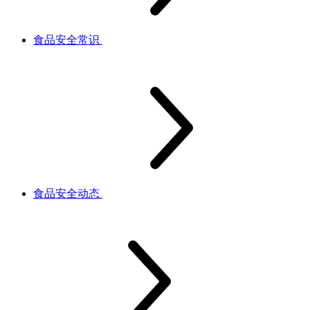
食品安全常识
食品安全动态