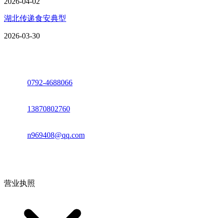
2026-04-02
湖北传递食安典型
2026-03-30
座机：
0792-4688066
电话：
13870802760
邮箱：
n969408@qq.com
地址：江西省德安县高新技术产业园(宝塔工业园)高新路93号
营业执照