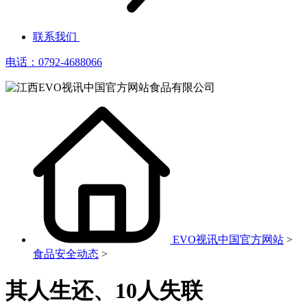
联系我们
电话：0792-4688066
EVO视讯中国官方网站
>
食品安全动态
>
其人生还、10人失联