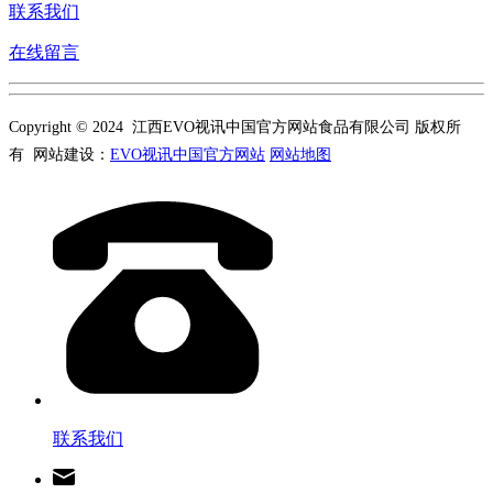
联系我们
在线留言
Copyright © 2024 江西EVO视讯中国官方网站食品有限公司 版权所
有 网站建设：
EVO视讯中国官方网站
网站地图
联系我们