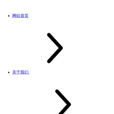
网站首页
关于我们