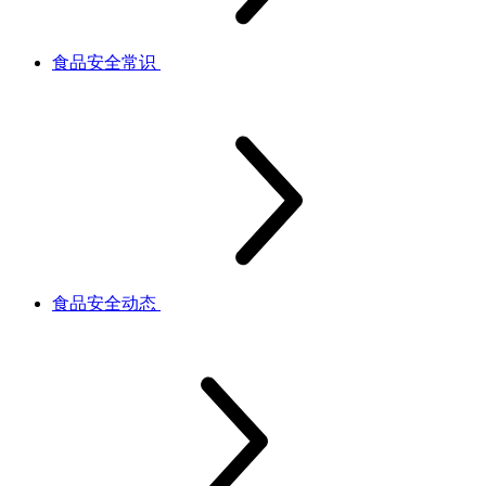
食品安全常识
食品安全动态