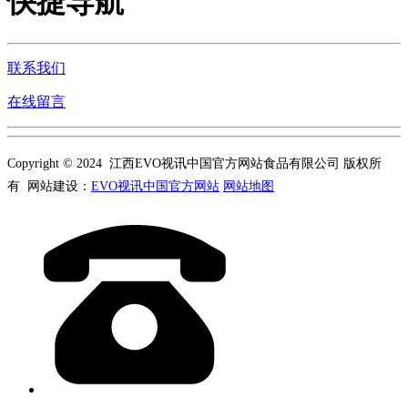
快捷导航
联系我们
在线留言
Copyright © 2024 江西EVO视讯中国官方网站食品有限公司 版权所
有 网站建设：
EVO视讯中国官方网站
网站地图