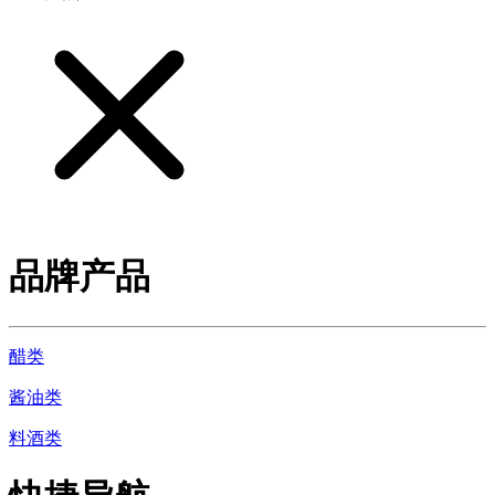
品牌产品
醋类
酱油类
料酒类