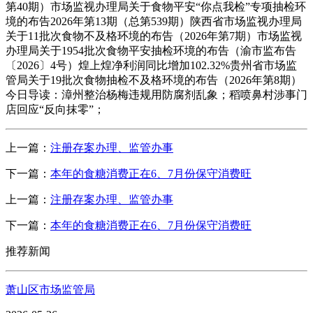
第40期）市场监视办理局关于食物平安“你点我检”专项抽检环
境的布告2026年第13期（总第539期）陕西省市场监视办理局
关于11批次食物不及格环境的布告（2026年第7期）市场监视
办理局关于1954批次食物平安抽检环境的布告（渝市监布告
〔2026〕4号）煌上煌净利润同比增加102.32%贵州省市场监
管局关于19批次食物抽检不及格环境的布告（2026年第8期）
今日导读：漳州整治杨梅违规用防腐剂乱象；稻喷鼻村涉事门
店回应“反向抹零”；
上一篇：
注册存案办理、监管办事
下一篇：
本年的食糖消费正在6、7月份保守消费旺
上一篇：
注册存案办理、监管办事
下一篇：
本年的食糖消费正在6、7月份保守消费旺
推荐新闻
萧山区市场监管局