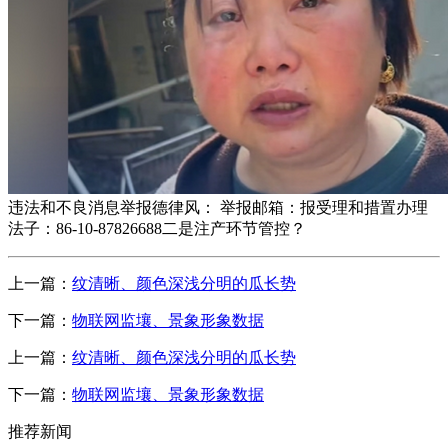
违法和不良消息举报德律风： 举报邮箱：报受理和措置办理
法子：86-10-87826688二是注产环节管控？
上一篇：
纹清晰、颜色深浅分明的瓜长势
下一篇：
物联网监壤、景象形象数据
上一篇：
纹清晰、颜色深浅分明的瓜长势
下一篇：
物联网监壤、景象形象数据
推荐新闻