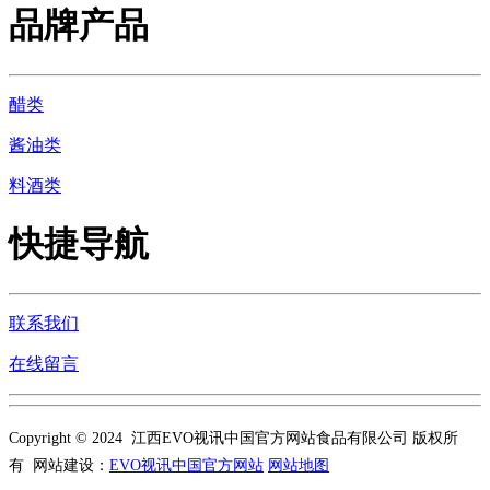
品牌产品
醋类
酱油类
料酒类
快捷导航
联系我们
在线留言
Copyright © 2024 江西EVO视讯中国官方网站食品有限公司 版权所
有 网站建设：
EVO视讯中国官方网站
网站地图