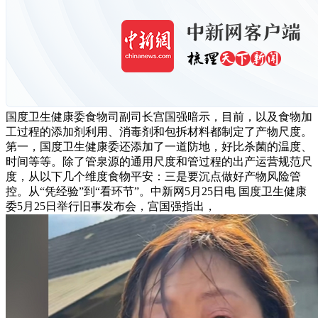
国度卫生健康委食物司副司长宫国强暗示，目前，以及食物加
工过程的添加剂利用、消毒剂和包拆材料都制定了产物尺度。
第一，国度卫生健康委还添加了一道防地，好比杀菌的温度、
时间等等。除了管泉源的通用尺度和管过程的出产运营规范尺
度，从以下几个维度食物平安：三是要沉点做好产物风险管
控。从“凭经验”到“看环节”。中新网5月25日电 国度卫生健康
委5月25日举行旧事发布会，宫国强指出，