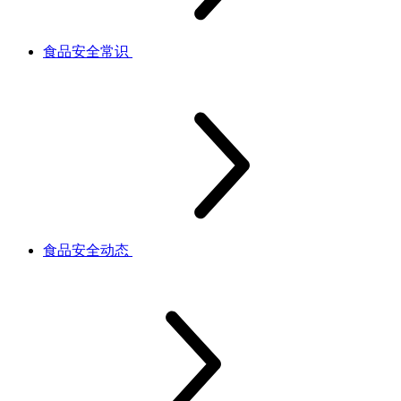
食品安全常识
食品安全动态