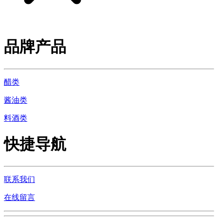
品牌产品
醋类
酱油类
料酒类
快捷导航
联系我们
在线留言