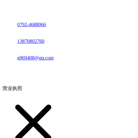
座机：
0792-4688066
电话：
13870802760
邮箱：
n969408@qq.com
地址：江西省德安县高新技术产业园(宝塔工业园)高新路93号
营业执照