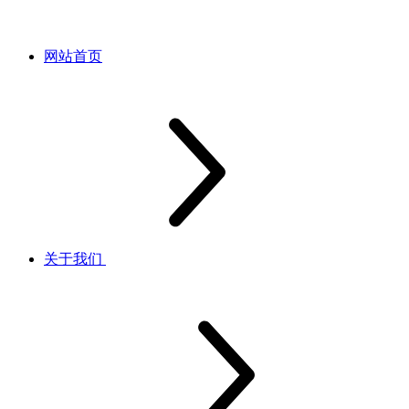
网站首页
关于我们