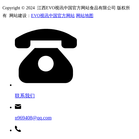
Copyright © 2024 江西EVO视讯中国官方网站食品有限公司 版权所
有 网站建设：
EVO视讯中国官方网站
网站地图
联系我们
n969408@qq.com