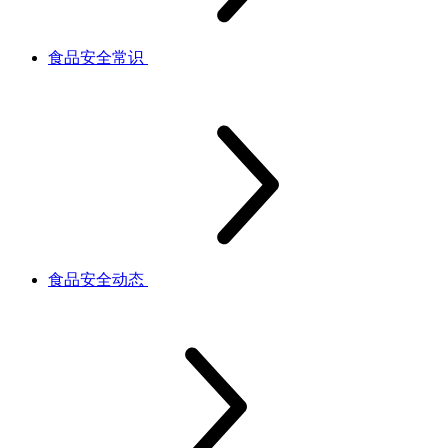
食品安全常识
食品安全动态