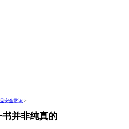
品安全常识
>
一书并非纯真的