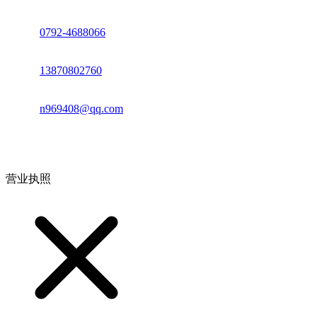
座机：
0792-4688066
电话：
13870802760
邮箱：
n969408@qq.com
地址：江西省德安县高新技术产业园(宝塔工业园)高新路93号
营业执照