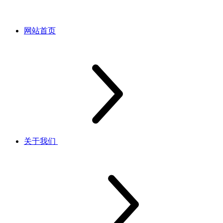
网站首页
关于我们