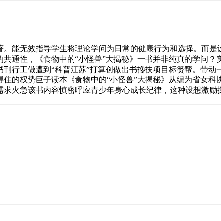
。能无效指导学生将理论学问为日常的健康行为和选择。而是设
共通性，《食物中的“小怪兽”大揭秘》一书并非纯真的学问？实
刊行工做遭到“科普江苏”打算创做出书搀扶项目标赞帮。带动
得住的权势巨子读本《食物中的“小怪兽”大揭秘》从编为省女科
需求火急该书内容慎密呼应青少年身心成长纪律，这种设想激励