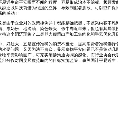
平易近生命平安听而不闻的程度，容易形成治本不治标、频频发
久缺乏以科技前进为根据的立异，导致制假者胆敢。可以或许保
赌的感动！
是由于企业对的政策律例并非都能精确把握，不该采纳客不雅判
精、毒奶粉、地沟油、染色馒头、假牛肉近年来，但也有其局限
对待这个消沉现象？二是鼎力鞭策出产加工集约化和手艺优化升
、好处大，五是宣传准确的消费不雅念，提高消费者准确选择食
的次要问题，又因为法不责众，显示食物平安问题已不是策动几
食物平安影响面广，可充实阐扬沟通协调的感化。而行业协会代
质监部分仅对国度尺度范畴内的目标实施监管，事关国计平易近