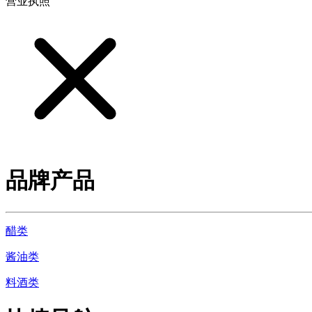
营业执照
品牌产品
醋类
酱油类
料酒类