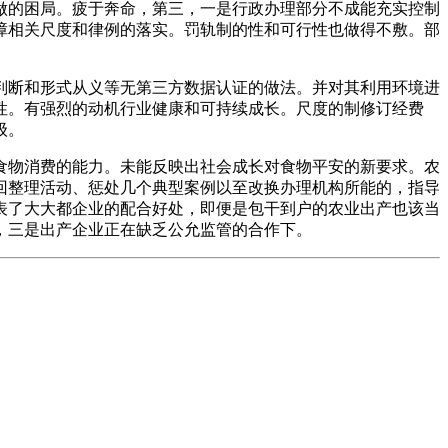
做的困局。疲于奔命，第三，一是行政办理部分不成能充实控制
障相关尺度和律例的落实。罚轨制的性和可行性也做得不敷。部
断和形式从义等无第三方数据认证的做法。并对其利用环境进
性。有强烈的动机行业健康和可持续成长。尺度的制修订经费
级。
物消费的能力。未能反映出社会成长对食物平安的新要求。农
回整理活动、惩处几个典型案例以至改换办理机构所能的，指导
表了大大都企业的配合好处，即便是包干到户的农业出产也该当
生，三是出产企业正在缺乏公允监管的合作下。