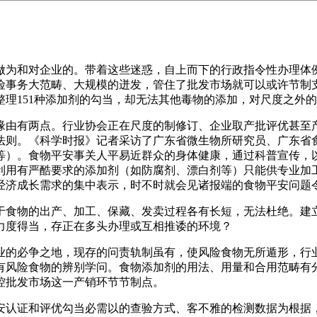
为和对企业的。带着这些迷惑，自上而下的行政指令性办理体例
险事务大范畴、大规模的迸发，管住了批发市场就可以或许节制
理151种添加剂的勾当，却无法其他毒物的添加，对尺度之外
由有两点。行业协会正在尺度的制修订、企业取产批评优甚至产
法则。《科学时报》记者采访了广东省微生物所研究员、广东省
等）。食物平安事关人平易近群众的身体健康，通过科普宣传，
利用有严酷要求的添加剂（如防腐剂、漂白剂等）只能供专业加
经济成长需求的集中表示，时不时就会见诸报端的食物平安问题
食物的出产、加工、保藏、发卖过程各有长短，无法杜绝。建立
力度得当，存正在多头办理或互相推诿的环境？
的必争之地，现存的问责轨制虽有，使风险食物无所遁形，行业
有风险食物的辨别学问。食物添加剂的用法、用量和合用范畴有
控批发市场这一产销环节节制点。
证和评优勾当必需以的查验方式、客不雅的检测数据为根据，