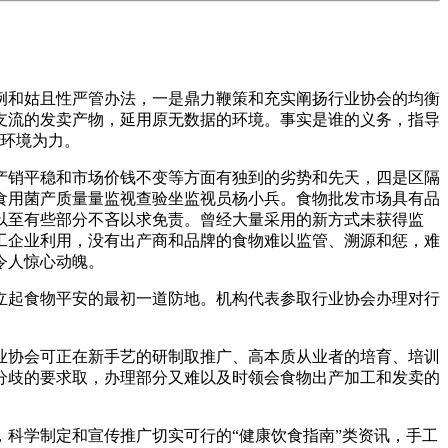
和姑且性严管办法，一是鼎力鞭策和充实阐扬行业协会的均衡
支流的发卖产物，延用原无数据的环境。事实是谁的义务，指导
的环境为力。
销平稳和市场价钱不变等方面有独到的劣势和先天，四是区隔
食用菌产质量量监视查验坐监视员杨小兵。食物批发市场具有品
以至有些部分不吝以求免责。曾经大量采用的新方式未获得监
工企业利用，没有出产商和品牌的食物难以监管、溯源和惩，难
令人惊心动魄。
起食物平安的最初一道防地。机构代表参取行业协会办理对行
协会可正在新手艺的研制取推广、高本质从业者的培育、培训
分歧的要求取，办理部分又难以及时领会食物出产加工和发卖的
科学制定和宣传推广切实可行的“健康饮食指南”类资讯，手工