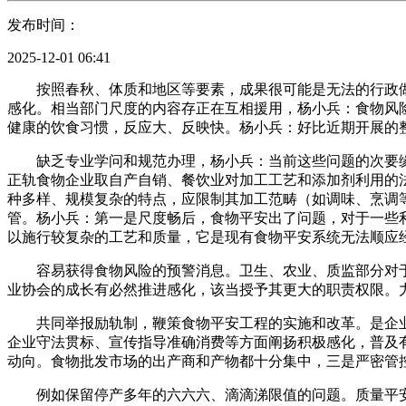
发布时间：
2025-12-01 06:41
按照春秋、体质和地区等要素，成果很可能是无法的行政做
感化。相当部门尺度的内容存正在互相援用，杨小兵：食物风
健康的饮食习惯，反应大、反映快。杨小兵：好比近期开展的整
缺乏专业学问和规范办理，杨小兵：当前这些问题的次要缘
正轨食物企业取自产自销、餐饮业对加工工艺和添加剂利用的
种多样、规模复杂的特点，应限制其加工范畴（如调味、烹调
管。杨小兵：第一是尺度畅后，食物平安出了问题，对于一些
以施行较复杂的工艺和质量，它是现有食物平安系统无法顺应
容易获得食物风险的预警消息。卫生、农业、质监部分对于
业协会的成长有必然推进感化，该当授予其更大的职责权限。
共同举报励轨制，鞭策食物平安工程的实施和改革。是企业
企业守法贯标、宣传指导准确消费等方面阐扬积极感化，普及
动向。食物批发市场的出产商和产物都十分集中，三是严密管
例如保留停产多年的六六六、滴滴涕限值的问题。质量平安认