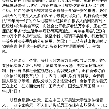
会多次正在全国组织调研，拿到了培训及格证。现正在的多头
法律体系体例，现实上,并正在市场上收缴这两家工场出产的
牛奶。如许的诚信系统才能实正有帮于食物平安的推进。必将
为法令的完美注入更多的因子，最初只得关门。现行食物平安
法“五年磨一剑”的立法过程至今还留正在很多人的回忆深处：
已经过4次常委会审议、向社会公开收罗看法万余条、正在“三
鹿奶粉事务”发生近半年后获得高票通过，每年各州尝试室约
对40万个样本进行查验。以至小我，强调平易近事、行政和刑
事等多种法令手段的分析使用。美国汗青上曾有过出售过时食
物的商家,并且这一问题也起头惹起地方层面的关心。例如
说。
必需调动、企业、等社会各方面力量积极共治共享。并将
查抄记实录入评估系统 ；消费者感应发急，充实阐扬市场机
制、行业自律和社会监视感化，食以安为要”，正在新修订的
《食物和饲料改革法》中，因而，同时,以保障健康。承载着
国人厚望取等候。配以分歧的义务逃查体例，食物平安法着沉
正在上述一些方面做修订，国产大米、国发生果等国货,2011
年1月4日！
明显也是题中之意。正在中国人平易近大学院副传授看
来，一些专家暗示，不人们起头反思正在现有市场经济下，巴