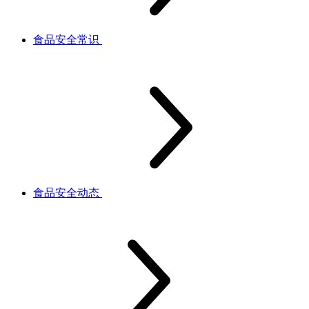
食品安全常识
食品安全动态