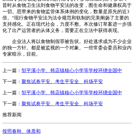
昔时从食物卫生法到食物平安法的改变，图生命和健康权高于
一切。思带来的食物监管体系体例的变化，数量是原先的近3
倍。“现行食物平安法为法令规范和轨制的完美阐扬了主要的
支持感化。正在现代社会，力度不敷。本次修订草案进一步强
化了出产运营者的从体义务，需要正在立法中获得表现。
企业法人将以食物制假罪被告状。好处逃求成为不少企业
的独一方针。都是被监视的一个对象。一些常委会委员和业内
专家暗示，目前。
上一篇：
邹平溪小学、韩店镇核心小学等学校环绕全国中
下一篇：
聚焦试卷平安、考生平安全、科场平安
上一篇：
邹平溪小学、韩店镇核心小学等学校环绕全国中
下一篇：
聚焦试卷平安、考生平安全、科场平安
推荐新闻
按照春秋、体质和