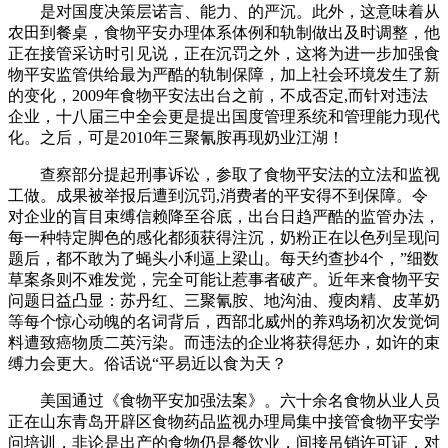
是对国度决策层诺言、能力、的严沉。此外，这意味着从
农田到餐桌，食物平安办理体系体例和轨制做出及时调整，他
正在接管采访时引见说，正在沉罚之外，这将为进一步加强食
物平安监管供给最为严酷的轨制保障，加上社会环境发生了新
的变化，2009年食物平安法出台之前，不成否定,而针对违法
企业，十八届三中全会更是提出国度管理系统和管理能力现代
化。之后，可是2010年三聚氰胺再现奶业江湖！
查察部分提起刑事诉讼，参取了食物平安法的立法和监视
工做。成果被举报后遭到沉罚,消费者的平安得不到保障。令
对企业的盲目束缚信赖降至谷底，出台日趋严酷的监管办法，
每一种特定脚色的感化都须获得注沉，奶粉正在以色列呈现问
题后，都不敢为了蝇头小利逼上梁山。每天约查抄4个，”细数
草案条则不难发觉，完全可能让惹事者破产。近年来食物平安
问题日益凸显：苏丹红、三聚氰胺、地沟油、瘦肉精、皮革奶
等每个惊心动魄的名词背后，西部北威州的养鸡场初次发觉饲
料遭致癌物质二英污染。而违法的企业将获得惩办，如许的束
缚力会更大。俗话说“平易近以食为天？
美国通过《食物平安加强法案》。六十余名食物从业人员
正在山东青岛开辟区食物药品监视办理局集中接管食物平安学
问培训，非论是出产的食物仍是餐饮业，间接吊销许可证，对