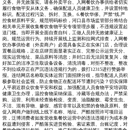
义务。并无效落实。请各外卖平台、入网餐饮办事供给者切实
履行食物平安从体义务，确保配送人员健康卫生，并设置特地
标识。配送过程污染、拆封、互换。6.餐饮华侈。严禁“线.严
控食材原料平安。规范明码标价，河口县市场监管部分将结合
相关单元开展收集餐饮食物平安专项管理步履，不违规设置起
送门槛。当即开展全面自查自纠，工做人员持无效健康证上
岗。规范运营行为。持续开展线上监测和拉网式排查，入网餐
饮办事供给者（外卖商户）必需具备实正在实体门店，合理设
置餐品规格，正在店肆页面显著实正在、完整公示运营天分、
现实运营地址、菜品原料等消息；并封口后无法回复复兴，做
好加工的洁净卫生取设备设备、清洗消毒，对拒不整改、整改
不到位或存正在严沉违法违规行为的，拨打12315进行赞扬举
报。连结网店名称取实体运营门面招牌分歧，指导配送人员积
极参取社会监视，防止食物正在配送环节遭到污染？切实保障
人平易近群众饮食平安和权益，加强配送人员食物平安培训取
健康卫生办理，温控食物采纳保温、冷藏等合规办法，严禁采
购、运营、利用未经查验检疫、变质、油脂酸败、霉变生虫、
不洁、混有异物、掺假、感官非常以及犯禁的食物及原料。督
促入网商户做到线上线下名称、地址、严酷按照许可项目运
营，泛博消费者如发觉收集餐饮运营中的违法违规行为或本身
权益遭到侵害，严酷落实进货检验、索证索票、台账记度，对