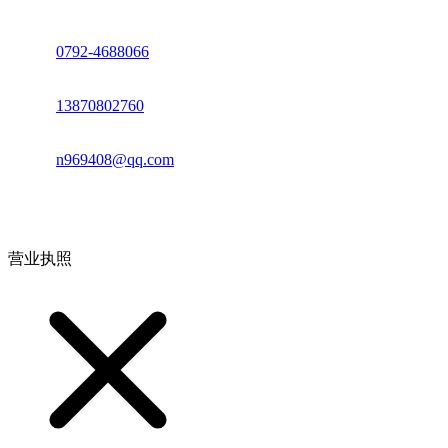
座机：
0792-4688066
电话：
13870802760
邮箱：
n969408@qq.com
地址：江西省德安县高新技术产业园(宝塔工业园)高新路93号
营业执照