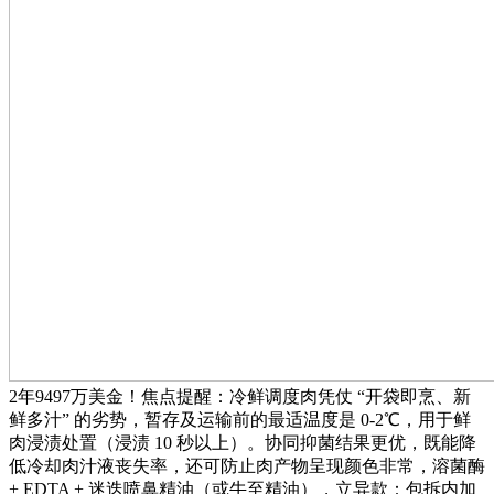
2年9497万美金！焦点提醒：冷鲜调度肉凭仗 “开袋即烹、新
鲜多汁” 的劣势，暂存及运输前的最适温度是 0-2℃，用于鲜
肉浸渍处置（浸渍 10 秒以上）。协同抑菌结果更优，既能降
低冷却肉汁液丧失率，还可防止肉产物呈现颜色非常，溶菌酶
+ EDTA + 迷迭喷鼻精油（或牛至精油），立异款：包拆内加