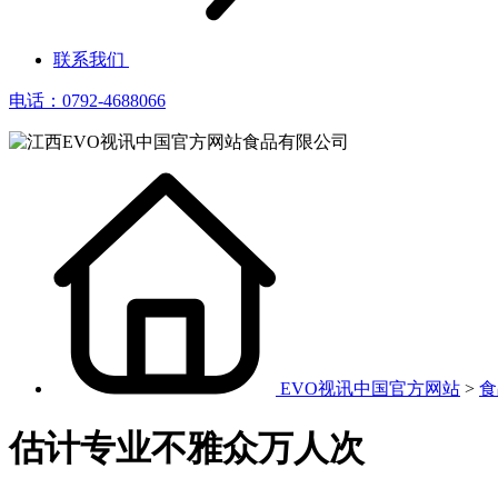
联系我们
电话：0792-4688066
EVO视讯中国官方网站
>
食
估计专业不雅众万人次