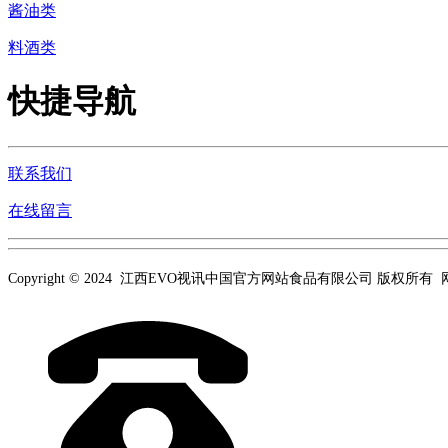
酱油类
料酒类
快捷导航
联系我们
在线留言
Copyright © 2024 江西EVO视讯中国官方网站食品有限公司 版权所有