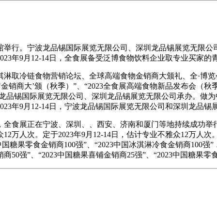
行。宁波龙品锡国际展览无限公司、深圳龙品锡展览无限公司承
23年9月12-14日，全食展备受泛博食物饮料企业取专业买家的
淋取冷链食物营销论坛、全球高端食物金销商大颁礼、全·博览会同
食展‘金销商大’颁（秋季）”、“2023全食展高端食物新品发布会（
宁波龙品锡国际展览无限公司、深圳龙品锡展览无限公司承办。做
23年9月12-14日，宁波龙品锡国际展览无限公司和深圳龙品
食展正在宁波、深圳、、西安、济南和厦门等地持续成功举行。·
万人次。定于2023年9月12-14日，估计专业不雅众12万人次
糖果零食金销商100强”、“2023中国冰淇淋冷食金销商100强” 、“
金销商50强”、“2023中国糖果喜铺金销商25强”、“2023中国