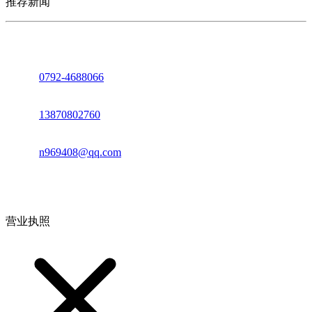
推荐新闻
座机：
0792-4688066
电话：
13870802760
邮箱：
n969408@qq.com
地址：江西省德安县高新技术产业园(宝塔工业园)高新路93号
营业执照