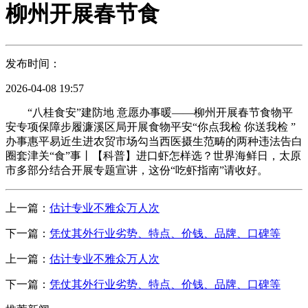
柳州开展春节食
发布时间：
2026-04-08 19:57
“八桂食安”建防地 意愿办事暖——柳州开展春节食物平
安专项保障步履濂溪区局开展食物平安“你点我检 你送我检 ”
办事惠平易近生进农贸市场勾当西医摄生范畴的两种违法告白
圈套津关“食”事丨【科普】进口虾怎样选？世界海鲜日，太原
市多部分结合开展专题宣讲，这份“吃虾指南”请收好。
上一篇：
估计专业不雅众万人次
下一篇：
凭仗其外行业劣势、特点、价钱、品牌、口碑等
上一篇：
估计专业不雅众万人次
下一篇：
凭仗其外行业劣势、特点、价钱、品牌、口碑等