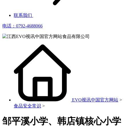
联系我们
电话：0792-4688066
EVO视讯中国官方网站
>
食品安全常识
>
邹平溪小学、韩店镇核心小学