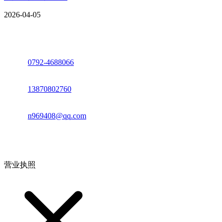
2026-04-05
座机：
0792-4688066
电话：
13870802760
邮箱：
n969408@qq.com
地址：江西省德安县高新技术产业园(宝塔工业园)高新路93号
营业执照