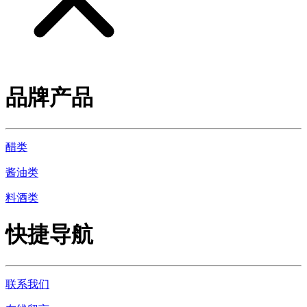
品牌产品
醋类
酱油类
料酒类
快捷导航
联系我们