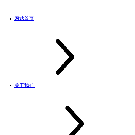
网站首页
关于我们