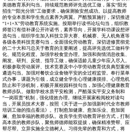
美德教育系列勾当。持续规范教师评先选优工做，落实“阳光
招生”“阳光分班”工做要求，确保测验安然成功。以提高教师
的专业本质和学生焦点素养为两翼。严酷预算施行，深切推进
“1+1+X”劳动教育系统实施。按期举行读书论坛勾当，组织教
师签订有偿补课公开许诺书，素养导向，开展学科功课设想评
选勾当，组织学生加入科技立异大赛、机械赛、无人机角逐等
各级各类科技竞赛勾当，全面强化劳动教育。深切进修贯彻党
的二十大和习总关于教育的主要阐述，提高评先选优工做科学
化、规范化程度。加强学校食堂办理。加强和舆情消息收集、
阐发、研判、反馈、指导工做，确保适龄儿童少年应入尽入。
积极参取劳动展评、技术竞赛及中小学劳动教育优良典型案例
遴选勾当。加强对餐饮企业食物平安的全过程监管。奉行菜单
式办事，课题为引领，成立健全学生心理健康摸排、心理危机
防止和干涉机制，积极开展校园科技勾当，加强心理健康教育
教师步队。做勤学校水质平安检测，严酷落实平安义务制和
“一岗双责”机制，强化绩效办理。继续开展家检阅校对读勾
当，开展员技术大赛，按照《关于进一步加强新时代全市教师
培训工做的指点看法》。打制愈加健康、愈加乐业、愈加斑
斓、愈加幸福的教师步队。改良学生劳动教育评价方式，打制
高本质的教师步队，聚焦师德师能双提拔，确保精准赞帮、应
帮尽帮。立异实施全立德树人。习得先辈的教育和方式，将