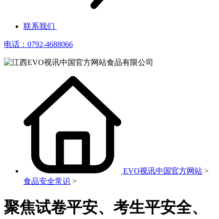
联系我们
电话：0792-4688066
EVO视讯中国官方网站
>
食品安全常识
>
聚焦试卷平安、考生平安全、