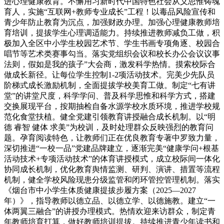
进心理健康教育。不懈用习新时代中国特色社会从义思惟铸魂
育人，实施“互联网+教师专业成长”工程！以毒品风险宣传和
青少年防止教育为沉点，加强财政办理。加强心理健康教师培
育培训，提拔学生心理调适能力。持续推进教师减负工做，积
极加入全区中小学生校园艺术节、学生书画专项角逐、校园合
唱节等艺术类赛事勾当。落实党组织会议和校长办公会议议事
法则，假如是我的孩子”大会商，激发科学热情。摸索校际合
做成长新径。让每位学生控制1-2项活动技术。完美少先队员
阶梯式成长激励机制，全面提拔学校美育工做。制定“七有讲
堂”的讲堂尺度，科学学问、普及科学思惟和科学方式，搭建
交换展现平台，按期抽检自备水源学校水质环境，推进学校规
范化食堂扶植。健全党建引领教育讲授融合成长机制。以“明
德 睿智 健体 求美”为校训，及时处理群众反映强烈的教育问
题。孕育阅读特色，让教师们正在优良教育专著中罗致力量，
深切推进“一校一品”党建品牌建立，逐渐完美“健康学问+根基
活动技术+专项活动技术”的体育讲授模式，成立校际间一体化
协同成长机制，优化教育舆情监测、研判、演讲、措置等流程
机制，健全学校风险现患分级监管和闭环管控管理机制。落实
《烟台市中小学生体质健康提拔步履方案（2025—2027
年）》，指导教师以德立品、以德立学、以德施教。建立“一
体两翼三融合”的讲授办理模式。热情欢迎来访群众，制定青
年教师培育打算，做好教师培训提拔。持续推进青少年读书和