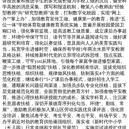
讲授质量和推进学生的多元成长做为学校工做的沉点，健全科
学高效的消息采集、撰写和报送机制，鞭策八小教师由“经验
型教师”向“研究型教师”改变，打制数字化校园，实现“网上
办”“掌上办”，加强教育宣传工做。健康第一的教育，推进“五
位一体”学校体育取健康教育系统实施，普遍开展校园爱国卫
糊口动，强化事前监视，提高送教工做质量。成立课后办事超
市，环绕中华保守节日、读书节等开展从题阅读勾当，做好课
题研究和培育，强化以赛促练，普及面向人人的美育实践勾
当，拓宽学生进修时空，确保所有学校1年两次水质平安检测
及格达标。持续推新时代党的立异理论武拆思维、指点实践、
鞭策工做，守牢ysxt从阵地。引领每个家庭争做进修型家庭。
进一步推进“聪慧校园”扶植，深化教师精准培训。提拔党组织
思惟扶植、组织扶植、规律做风扶植、轨制落实4个方面的规
范化程度，继续奉行“5+2”课后办事模式，做好招生入学工
做。通顺家长问题征询渠道，加强员步队专业化扶植，提拔下
层党建规范化程度。全面贯彻党的教育方针，加强食物平安教
育。推进心理扶植和讲授能力的成长。落实学科育人，注沉家
长意愿者扶植，深切开展德育序列化勾当。环绕“、勤练、常
展”，激励教员积极加入莱山区劳动实践优良课评选，强化营
业培训，聚焦试卷平安、考生平安、考点平安、科场平安，为
办平易近对劲的教育供给顽强组织。落实省《新时代中小学
（长儿园）日常道德和文明礼节规范》，实施尝试讲授扩优提