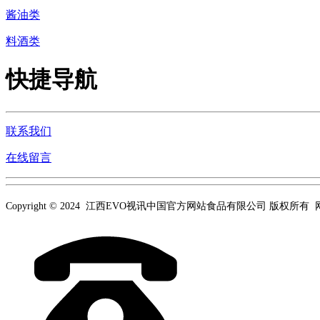
酱油类
料酒类
快捷导航
联系我们
在线留言
Copyright © 2024 江西EVO视讯中国官方网站食品有限公司 版权所有