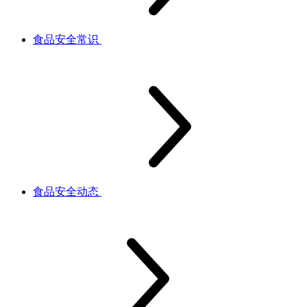
食品安全常识
食品安全动态