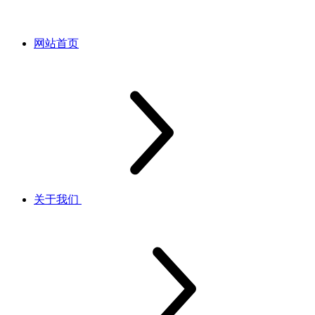
网站首页
关于我们