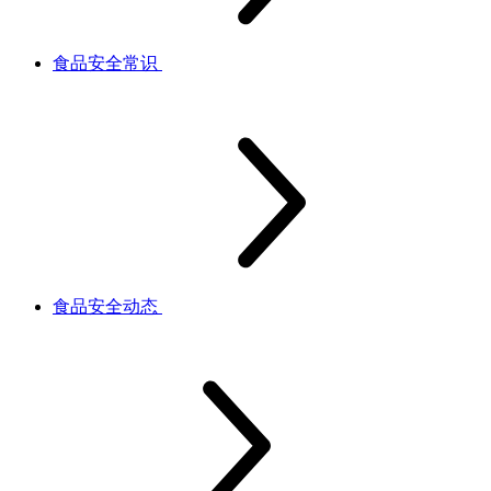
食品安全常识
食品安全动态