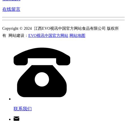
在线留言
Copyright © 2024 江西EVO视讯中国官方网站食品有限公司 版权所
有 网站建设：
EVO视讯中国官方网站
网站地图
联系我们