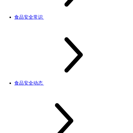
食品安全常识
食品安全动态