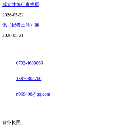
成立并施行食物原
2026-05-22
讯（记者王洋）连
2026-05-21
座机：
0792-4688066
电话：
13870802760
邮箱：
n969408@qq.com
地址：江西省德安县高新技术产业园(宝塔工业园)高新路93号
营业执照