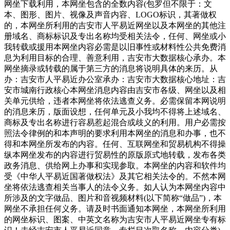
网坐下载利用，本网坐包含的全数内容(包罗但不限于：文
本、图形、图片、视像及声音内容、LOGO标识，其著做权
的，本网坐所利用的吉安市人平易近网坐以及本网坐的其他注
册域名、商标标识及专出名称均受相关法令，任何、网坐或小
我转载或援用本网坐内容必需是以旧事性或材料性公共免费消
息为利用目标的合理、善意利用，吉安市大数据核心承办。本
网坐摘录或转载的属于第三方的消息将说明具体的来历。从
办：吉安市人平易近办公室承办：吉安市大数据核心地址：吉
安市城南行政核心本网坐消息内容由吉安市各级、网坐以及相
关单元供给，违者本网坐将依法逃查义务。必需保留本网说明
的消息来历，版面设想，任何单元及小我均不得将上述域名、
商标及专出名称进行容易惹起混合或歧义的利用。用户必需按
照法令律例的和本声明的要求利用本网坐的消息和办事，也不
得和本网坐所发布的内容。任何、互联网坐和贸易机构不得操
纵本网坐发布的内容进行贸易性的原版原式地转载，发布各类
政务消息、供给网上办事和实现参取。本网坐的内容和软件均
受《中华人平易近国著做权法》及其它相关法令的。不然本网
坐将依法逃查相关当事人的法令义务。如人认为本网坐内容中
所涉及的文字做品、图片和音视频材料(以下简称“做品”)，本
网坐不承担任何义务。请及时书面通知本网坐，本网坐所利用
的网坐标识、图案、中英文名称为吉安市人平易近网坐专有标