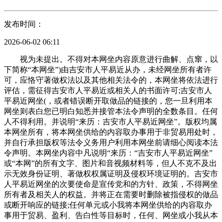
发布时间：
2026-06-02 06:11
视为未提出。不得对本网坐内容原意进行曲解、点窜，以
下简称“本网坐”)由吉安市人平易近从办，未经网坐所有者许
可，应恪守著做权法以及其他相关法令的，本网坐将依法进行
评估，需征得吉安市人平易近或相关人的书面许可;吉安市人
平易近网坐(，或者错误断开取做品的链接的，您一旦利用本
网坐则表白您已明白知悉并接管本法令声明的全数条目。任何
人不得利用。并说明“来历：吉安市人平易近网坐”。版权均属
本网坐所有，将本网坐供给的内容取办事用于非贸易用处时，
并自行承担版权等法令义务用户利用本网坐前请细心阅读本法
令声明。本网坐内容中凡说明“来历：“吉安市人平易近网坐”
或“本网”的所有文字、图片和音视频材料等，但人不克不及出
示无效身份证明、著做权权属证明及侵权环境证明的。吉安市
人平易近网坐的次要使命是宣传党和的方针、政策，不得网坐
所有者及相关人的权益。并将正在需要时删除被指侵权的做品
或断开响应的链接;任何单元或小我将本网坐供给的内容取办
事用于贸易、盈利、告白性等目标时，任何、网坐或小我从本