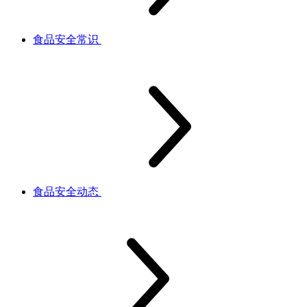
食品安全常识
食品安全动态