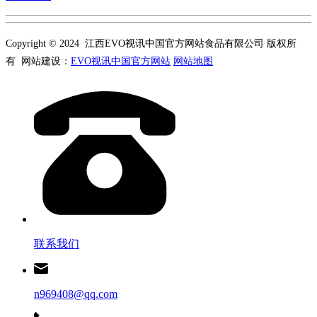
Copyright © 2024 江西EVO视讯中国官方网站食品有限公司 版权所
有 网站建设：
EVO视讯中国官方网站
网站地图
联系我们
n969408@qq.com