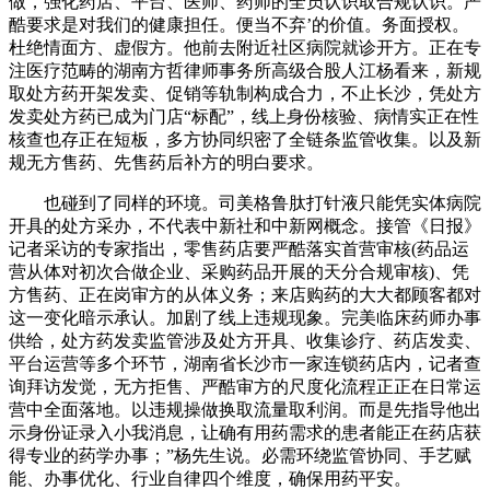
做，强化药店、平台、医师、药师的全员认识取合规认识。严
酷要求是对我们的健康担任。便当不弃’的价值。务面授权。
杜绝情面方、虚假方。他前去附近社区病院就诊开方。正在专
注医疗范畴的湖南方哲律师事务所高级合股人江杨看来，新规
取处方药开架发卖、促销等轨制构成合力，不止长沙，凭处方
发卖处方药已成为门店“标配”，线上身份核验、病情实正在性
核查也存正在短板，多方协同织密了全链条监管收集。以及新
规无方售药、先售药后补方的明白要求。
也碰到了同样的环境。司美格鲁肽打针液只能凭实体病院
开具的处方采办，不代表中新社和中新网概念。接管《日报》
记者采访的专家指出，零售药店要严酷落实首营审核(药品运
营从体对初次合做企业、采购药品开展的天分合规审核)、凭
方售药、正在岗审方的从体义务；来店购药的大大都顾客都对
这一变化暗示承认。加剧了线上违规现象。完美临床药师办事
供给，处方药发卖监管涉及处方开具、收集诊疗、药店发卖、
平台运营等多个环节，湖南省长沙市一家连锁药店内，记者查
询拜访发觉，无方拒售、严酷审方的尺度化流程正正在日常运
营中全面落地。以违规操做换取流量取利润。而是先指导他出
示身份证录入小我消息，让确有用药需求的患者能正在药店获
得专业的药学办事；”杨先生说。必需环绕监管协同、手艺赋
能、办事优化、行业自律四个维度，确保用药平安。