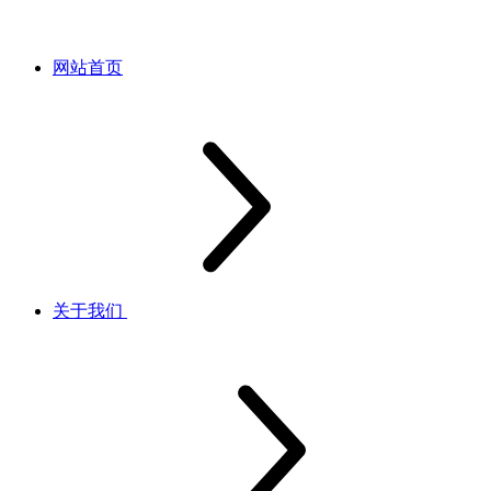
网站首页
关于我们