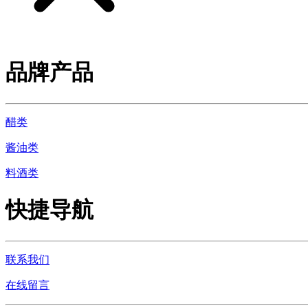
品牌产品
醋类
酱油类
料酒类
快捷导航
联系我们
在线留言