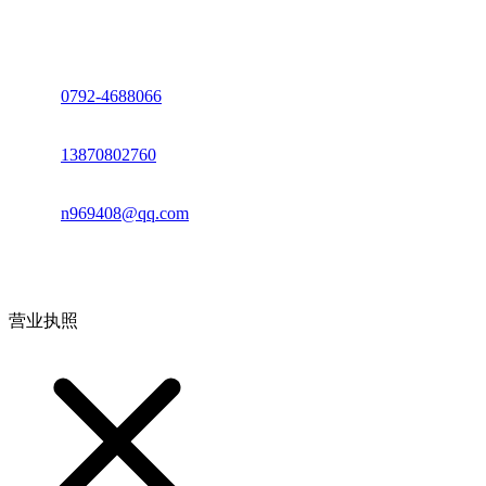
座机：
0792-4688066
电话：
13870802760
邮箱：
n969408@qq.com
地址：江西省德安县高新技术产业园(宝塔工业园)高新路93号
营业执照