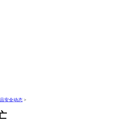
品安全动态
>
亡