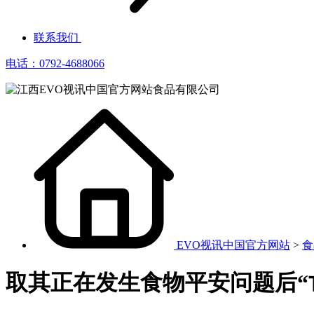
联系我们
电话：0792-4688066
EVO视讯中国官方网站
>
食
取其正在发生食物平安问题后“