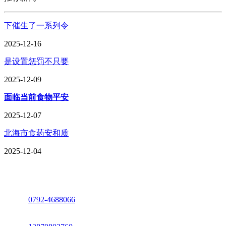
下催生了一系列令
2025-12-16
是设置惩罚不只要
2025-12-09
面临当前食物平安
2025-12-07
北海市食药安和质
2025-12-04
座机：
0792-4688066