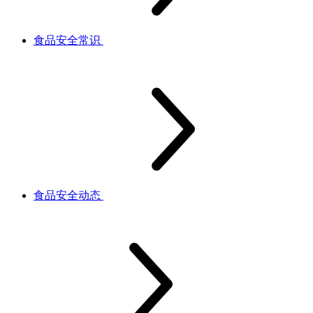
食品安全常识
食品安全动态