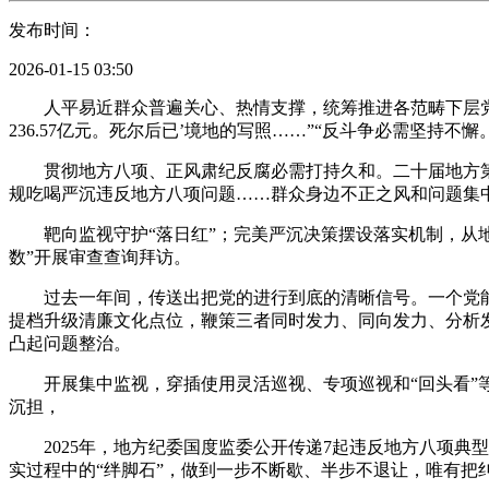
发布时间：
2026-01-15 03:50
人平易近群众普遍关心、热情支撑，统筹推进各范畴下层党
236.57亿元。死尔后已’境地的写照……”“反斗争必需坚持不懈
贯彻地方八项、正风肃纪反腐必需打持久和。二十届地方第五、
规吃喝严沉违反地方八项问题……群众身边不正之风和问题集
靶向监视守护“落日红”；完美严沉决策摆设落实机制，从地
数”开展审查查询拜访。
过去一年间，传送出把党的进行到底的清晰信号。一个党能不
提档升级清廉文化点位，鞭策三者同时发力、同向发力、分析发
凸起问题整治。
开展集中监视，穿插使用灵活巡视、专项巡视和“回头看”等
沉担，
2025年，地方纪委国度监委公开传递7起违反地方八项典型
实过程中的“绊脚石”，做到一步不断歇、半步不退让，唯有把