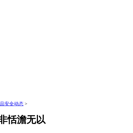
品安全动态
>
‘非恬澹无以