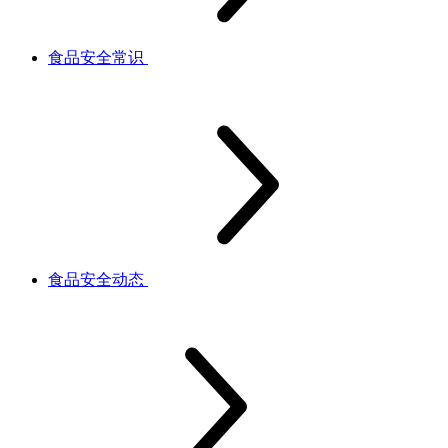
食品安全常识
食品安全动态