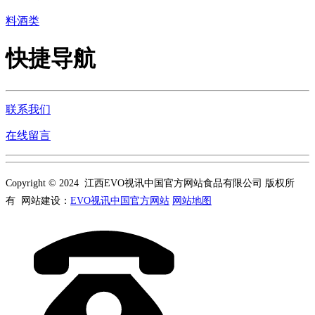
料酒类
快捷导航
联系我们
在线留言
Copyright © 2024 江西EVO视讯中国官方网站食品有限公司 版权所
有 网站建设：
EVO视讯中国官方网站
网站地图