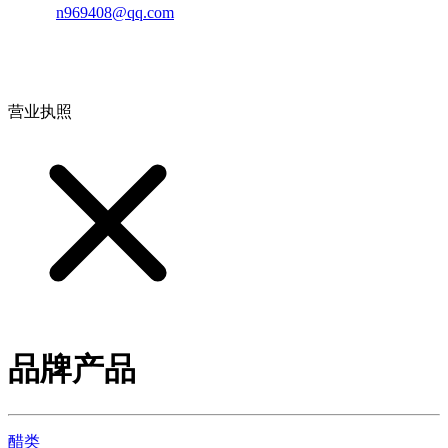
邮箱：
n969408@qq.com
地址：江西省德安县高新技术产业园(宝塔工业园)高新路93号
营业执照
品牌产品
醋类