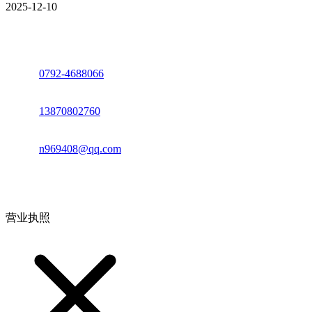
2025-12-10
座机：
0792-4688066
电话：
13870802760
邮箱：
n969408@qq.com
地址：江西省德安县高新技术产业园(宝塔工业园)高新路93号
营业执照