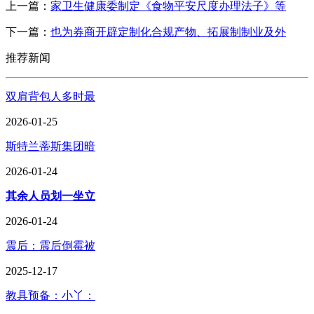
上一篇：
家卫生健康委制定《食物平安尺度办理法子》等
下一篇：
也为券商开辟定制化合规产物、拓展制制业及外
推荐新闻
双肩背包人多时最
2026-01-25
斯特兰蒂斯集团暗
2026-01-24
其余人员划一坐立
2026-01-24
震后：震后倒霉被
2025-12-17
教具预备：小丫：