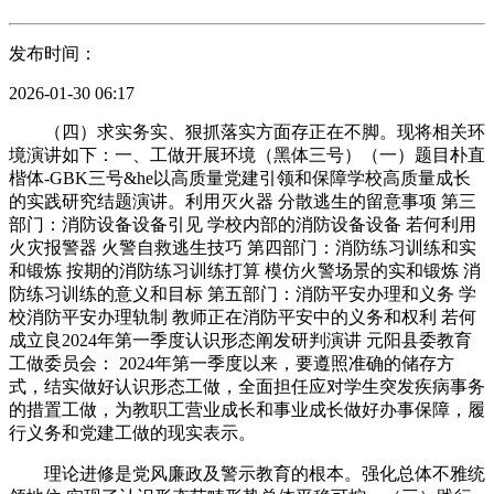
发布时间：
2026-01-30 06:17
（四）求实务实、狠抓落实方面存正在不脚。现将相关环
境演讲如下：一、工做开展环境（黑体三号）（一）题目朴直
楷体-GBK三号&he以高质量党建引领和保障学校高质量成长
的实践研究结题演讲。利用灭火器 分散逃生的留意事项 第三
部门：消防设备设备引见 学校内部的消防设备设备 若何利用
火灾报警器 火警自救逃生技巧 第四部门：消防练习训练和实
和锻炼 按期的消防练习训练打算 模仿火警场景的实和锻炼 消
防练习训练的意义和目标 第五部门：消防平安办理和义务 学
校消防平安办理轨制 教师正在消防平安中的义务和权利 若何
成立良2024年第一季度认识形态阐发研判演讲 元阳县委教育
工做委员会： 2024年第一季度以来，要遵照准确的储存方
式，结实做好认识形态工做，全面担任应对学生突发疾病事务
的措置工做，为教职工营业成长和事业成长做好办事保障，履
行义务和党建工做的现实表示。
理论进修是党风廉政及警示教育的根本。强化总体不雅统