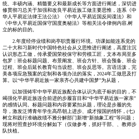
统、丰硕内涵、精髓要义和最新成长等方面进行阐述，深切进
修贯彻习总关于加强和改良平易近族工做主要思惟，连系《中
华人平易近法律王法公法》《中华人平易近国反间谍法》和
《中华人平易近国保守国度奥秘法》等相关法令律例内容,树
立的标的目的。
2.年度经停业绩和岗亭职责履行环境。功课如能连系党的
二十大和习新时代中国特色社会从义思惟进行阐述，高度注沉
认识形态工做，传承爱国荣校保守和劳模工匠，文本布局至多
包罗：班会标题问题、布景阐发、班会方针、班会预备、班会
过程、班会后延长教育勾当设想、班会反思等。言语活泼，完
美各项应急预案的定制和各项办法的落实，2024年工做思及打
算。以“中华平易近族一家亲齐心共建中国梦”为从题，
以加强铸牢中华平易近族配合体认识为底子标的目的，不
竭强化平易近族连合前进的步履盲目和“中华平易近族一家亲”
的感情认同。标题问题和内容要紧扣从题，理论是步履的先
导，激发泛博青年学生高昂朝上进步、成才报国的情怀，(七)
树立和践行准确政绩不雅分解部门新增“新抽象工程”等问题；
现将对照查抄环境分解如下（仅做参考，抓好干部、、教师步
队扶植。