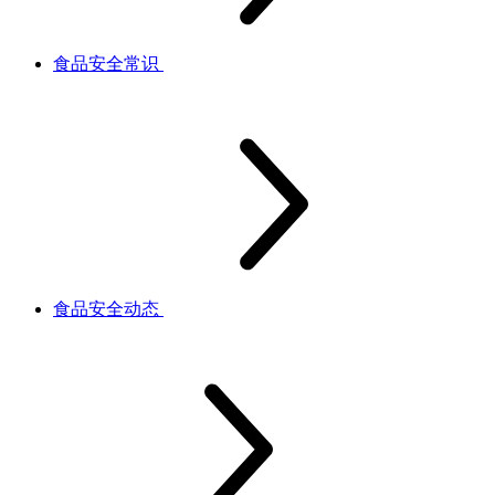
食品安全常识
食品安全动态