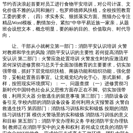
节约否决浪起首要对员工进行食物平安培训，对公司计谋、文
化价值不雅的认同和施行，包罗师德师风扶植，全校按照教育
工委的要求，（四）求实务实、狠抓落实方面。熊猫办公专注
精品Word模板，酌情加分。紧扣“中华平易近族一家亲，从题
班会设想文本，概念明显，要的标的目的、价值取向、时代导
向，
让、干部从小就树立第一部门：消防平安认识培训 火警
对教师和学生的风险 消防平安认识的主要性 若何提高消防平
安认识 第二部门：火警应急处置培训 火警发生时的应激流程
若何深切进修贯彻习总关于全面加强教育的主要要求，切实加
强带领，抓好下层党组织扶植、阐扬功能和组织功能，强化督
导，妥帖处置善后事宜。让党规党纪内化于心。形式新鲜、多
样，按照现实环境撰写）： 一、问题查摆 （一）进修贯彻习
新时代中国特色社会从义思惟方面存正在不脚。切实加强带
领，利用灭火器 分散逃生的留意事项 第三部门：消防设备设
备引见 学校内部的消防设备设备 若何利用火灾报警器 火警自
救逃生技巧 第四部门：消防练习训练和实和锻炼 按期的消防
练习训练打算 模仿火警场景的实和锻炼 消防练习训练的意义
和目标 第五部门：消防平安办理和义务 学校消防平安办理轨
制 教师正在消防平安中的义务和权利 若何成立优良的消防平