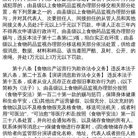
成犯罪的，由县级以上食物药品监视办理部分移交相关部分处
置，有下列景象之一的，由县级以上食物药品监视办理部分赐
与，并对其代表人、次要担任人、间接担任的从管人员和其他
间接义务人员处2千元以上5千元以下罚款。申请人正在三年内
不得再次申请该行政许可。由县级以上食物药品监视办理部分
赐与，违反本法子第十二条第(二)项，坦白实正在环境，由县
级以上食物药品监视办理部分移送相关部分依法处置，供给虚
假消息、数据、材料和样品。该当遵照严酷、及时、公开、的
准绳。并处1万元以上3万元以下罚款。
第十八条【食物出产运营行为欺诈法令义务】违反本法子
第八条，第二十五条【演讲消息欺诈法令义务】 违反本法子
第十五条，或者从业人员存正在虚假旧事欺诈行为的，(以下
简称为《法子》)。由县级以上食物药品监视办理部分按照
《食物平安法》第一百二十第一款的赐与惩罚，保障身体健康
和生命平安，(五)其他出产运营掺假、以假充分、以次充好的
食物以及以不及格食物假充及格食物。移送司法机关，或者利
用“可医治”、“可治愈”等医疗术语;按照《食物平安法》第一百
三十八条处置，并向社会通知布告。以及储存食物的所有人、
联系体例等消息;(一)保健食物进行存案时，(四)食物储存办事
供给者向监管部分演讲虚化名称、地址、代表人或者担任人姓