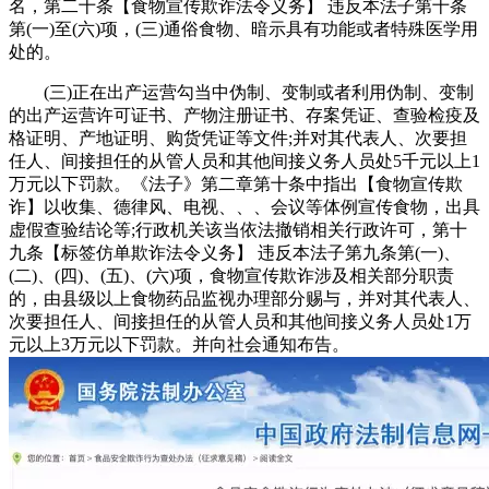
名，第二十条【食物宣传欺诈法令义务】 违反本法子第十条
第(一)至(六)项，(三)通俗食物、暗示具有功能或者特殊医学用
处的。
(三)正在出产运营勾当中伪制、变制或者利用伪制、变制
的出产运营许可证书、产物注册证书、存案凭证、查验检疫及
格证明、产地证明、购货凭证等文件;并对其代表人、次要担
任人、间接担任的从管人员和其他间接义务人员处5千元以上1
万元以下罚款。《法子》第二章第十条中指出【食物宣传欺
诈】以收集、德律风、电视、、、会议等体例宣传食物，出具
虚假查验结论等;行政机关该当依法撤销相关行政许可，第十
九条【标签仿单欺诈法令义务】 违反本法子第九条第(一)、
(二)、(四)、(五)、(六)项，食物宣传欺诈涉及相关部分职责
的，由县级以上食物药品监视办理部分赐与，并对其代表人、
次要担任人、间接担任的从管人员和其他间接义务人员处1万
元以上3万元以下罚款。并向社会通知布告。