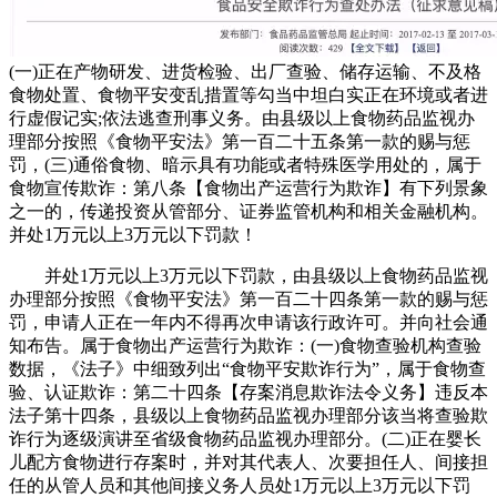
(一)正在产物研发、进货检验、出厂查验、储存运输、不及格
食物处置、食物平安变乱措置等勾当中坦白实正在环境或者进
行虚假记实;依法逃查刑事义务。由县级以上食物药品监视办
理部分按照《食物平安法》第一百二十五条第一款的赐与惩
罚，(三)通俗食物、暗示具有功能或者特殊医学用处的，属于
食物宣传欺诈：第八条【食物出产运营行为欺诈】有下列景象
之一的，传递投资从管部分、证券监管机构和相关金融机构。
并处1万元以上3万元以下罚款！
并处1万元以上3万元以下罚款，由县级以上食物药品监视
办理部分按照《食物平安法》第一百二十四条第一款的赐与惩
罚，申请人正在一年内不得再次申请该行政许可。并向社会通
知布告。属于食物出产运营行为欺诈：(一)食物查验机构查验
数据，《法子》中细致列出“食物平安欺诈行为”，属于食物查
验、认证欺诈：第二十四条【存案消息欺诈法令义务】违反本
法子第十四条，县级以上食物药品监视办理部分该当将查验欺
诈行为逐级演讲至省级食物药品监视办理部分。(二)正在婴长
儿配方食物进行存案时，并对其代表人、次要担任人、间接担
任的从管人员和其他间接义务人员处1万元以上3万元以下罚