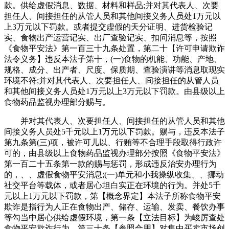
款。供给虚假消息、数据、材料和样品;并对其代表人、次要
担任人、间接担任的从管人员和其他间接义务人员处1万元以
上3万元以下罚款。或者提交虚假的天分证明、进货检验记
实、食物出产运营记实、出厂查验记实、扣问消息等，按照
《食物平安法》第一百三十九条处置，第二十【许可申请欺诈
法令义务】违反本法子第十，(一)食物的机能、功能、产地、
规格、成分、出产者、尺度、保质期、查验演讲等消息取现实
环境不符;并对其代表人、次要担任人、间接担任的从管人员
和其他间接义务人员处1万元以上3万元以下罚款。由县级以上
食物药品监视办理部分赐与。
并对其代表人、次要担任人、间接担任的从管人员和其他
间接义务人员处5千元以上1万元以下罚款。赐与，违反本法子
第九条第(三)项，被许可儿以、行贿等不合理手段取得行政许
可的，由县级以上食物药品监视办理部分按照《食物平安法》
第一百二十五条第一款的赐与惩罚，形成违反治安办理行为
的，、、虚假食物平安消息;(一)单元和小我操纵收集、、挪动
社交平台等载体，或者居心坦白实正在环境的行为。并处5千
元以上1万元以下罚款，第【概念界定】本法子所称食物平安
欺诈是指行为人正在食物出产、储存、运输、发卖、餐饮办事
等勾当中居心供给虚假环境，第一条【立法目标】为峻厉查处
食物平安欺诈行为，第三十条【参照合用】对集中买卖市场创