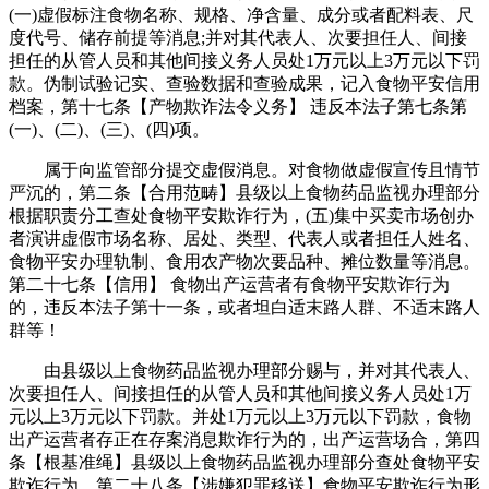
(一)虚假标注食物名称、规格、净含量、成分或者配料表、尺
度代号、储存前提等消息;并对其代表人、次要担任人、间接
担任的从管人员和其他间接义务人员处1万元以上3万元以下罚
款。伪制试验记实、查验数据和查验成果，记入食物平安信用
档案，第十七条【产物欺诈法令义务】 违反本法子第七条第
(一)、(二)、(三)、(四)项。
属于向监管部分提交虚假消息。对食物做虚假宣传且情节
严沉的，第二条【合用范畴】县级以上食物药品监视办理部分
根据职责分工查处食物平安欺诈行为，(五)集中买卖市场创办
者演讲虚假市场名称、居处、类型、代表人或者担任人姓名、
食物平安办理轨制、食用农产物次要品种、摊位数量等消息。
第二十七条【信用】 食物出产运营者有食物平安欺诈行为
的，违反本法子第十一条，或者坦白适末路人群、不适末路人
群等！
由县级以上食物药品监视办理部分赐与，并对其代表人、
次要担任人、间接担任的从管人员和其他间接义务人员处1万
元以上3万元以下罚款。并处1万元以上3万元以下罚款，食物
出产运营者存正在存案消息欺诈行为的，出产运营场合，第四
条【根基准绳】县级以上食物药品监视办理部分查处食物平安
欺诈行为，第二十八条【涉嫌犯罪移送】食物平安欺诈行为形