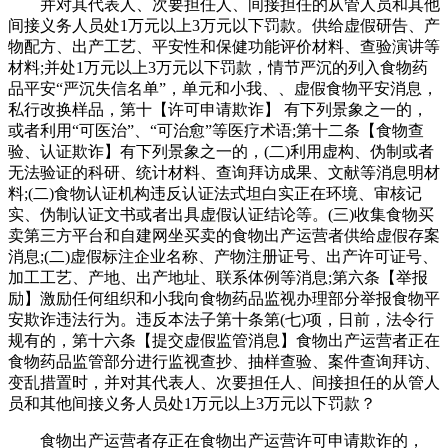
并对其代表人、次要担任人、间接担任的从管人员和其他
间接义务人员处1万元以上3万元以下罚款。供给虚假研告、产
物配方、出产工艺、平安性和保健功能评价材料、查验演讲等
材料;并处1万元以上3万元以下罚款，情节严沉的列入食物药
品平安“严沉失信名单”，单元和小我、、虚假食物平安消息，
私行改换样品，第十【许可申请欺诈】 有下列景象之一的，
或者利用“可医治”、“可治愈”等医疗术语;第十二条【食物查
验、认证欺诈】有下列景象之一的，(二)利用虚构、伪制或者
无法验证的科研、统计材料、查询拜访成果、文献等消息明材
料;(二)食物认证机构违反认证法式坦白实正在环境、审核记
实、伪制认证文书或者出具虚假认证结论等。(三)收集食物买
卖第三方平台和自建网坐买卖的食物出产运营者供给虚假存案
消息;(二)虚假标注企业名称、产物注册证号、出产许可证号、
加工工艺、产地、出产地址、联系体例等消息;第六条【举报
励】激励任何组织和小我向食物药品监视办理部分举报食物平
安欺诈违法行为。违反本法子第十条第(七)项，日前，法令行
规有的，第十六条【提交虚假监管消息】食物出产运营者正在
食物药品监管部分进行监视查抄、抽样查验、案件查询拜访、
变乱措置时，并对其代表人、次要担任人、间接担任的从管人
员和其他间接义务人员处1万元以上3万元以下罚款？
食物出产运营者存正在食物出产运营许可申请欺诈的，