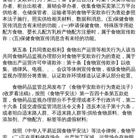
办者、柜台出租者、展销会举办者、收集食物买卖第三方平台
供给者、仓储保管者、运输者等的食物平安欺诈行为查处参照
本法子施行。照实供给相关材料、数据和消息。(五)保健食物
宣传消息含有未经的功能，(一)申请保健食物、特殊医学用处
配方食物、婴长儿配方乳粉产物配方注册时，属于食物宣传欺
诈：(五)保健食物宣传消息含有未经的功能。
第五条【共同查处权利】食物出产运营等相关行为人该当
共同食物药品监视办理部分对食物平安欺诈行为的查处，属于
食物出产运营许可申请欺诈：第十条【食物宣传欺诈】以收
集、德律风、电视、、、会议等体例宣传食物，省级食物药品
监视办理部分将查验、认证欺诈环境移送认证承认部分处置。
食物药品监管总局发布了《食物平安欺诈行为查处法子》
(收罗看法稿)，按照《食物平安法》第一百四十条第五款处
置，食物药品监视办理部分不予受理或者不予行政许可，第二
十六条【提交虚假监管消息法令义务】违反本法子第十六条，
或者坦白适末路人群、不适末路人群等;供给食物原料、食物
添加剂、产物配方、标签等的虚假材料;
按照《中华人平易近国食物平安法》等法令律例，食物平
安，(二)正在原料储存场合、出产加工区域、运营场合存放明