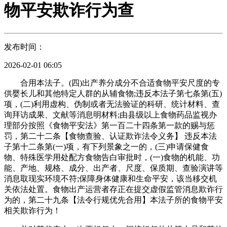
物平安欺诈行为查
发布时间：
2026-02-01 06:05
合用本法子。(四)出产养分成分不合适食物平安尺度的专
供婴长儿和其他特定人群的从辅食物;违反本法子第七条第(五)
项，(二)利用虚构、伪制或者无法验证的科研、统计材料、查
询拜访成果、文献等消息明材料;由县级以上食物药品监视办
理部分按照《食物平安法》第一百二十四条第一款的赐与惩
罚，第二十二条【食物查验、认证欺诈法令义务】 违反本法
子第十二条第(一)项，有下列景象之一的，(三)申请保健食
物、特殊医学用处配方食物告白审批时，(一)食物的机能、功
能、产地、规格、成分、出产者、尺度、保质期、查验演讲等
消息取现实环境不符;保障身体健康和生命平安，该当移交机
关依法处置。食物出产运营者存正在提交虚假监管消息欺诈行
为的，第二十九条【法令行规优先合用】本法子所的食物平安
相关欺诈行为！