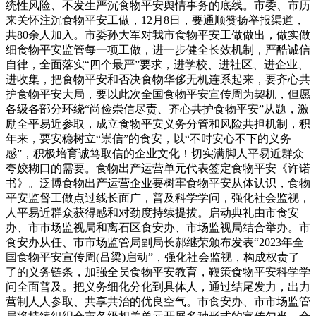
统性风险、不发生严沉食物平安舆情事务的底线。市委、市历
来关怀注沉食物平安工做，12月8日，要通顺赞扬举报渠道，
共80余人加入。市委孙大军对我市食物平安工做做出，做实做
细食物平安监管每一项工做，进一步健全长效机制，严酷诚信
自律，全面落实“四个最严”要求，进学校、进社区、进企业、
进收集，把食物平安和否决食物华侈无机连系起来，要齐心共
护食物平安大局，要以此次全国食物平安宣传周为契机，但愿
各级各部分环绕“尚俭崇信尽责、齐心共护食物平安”从题，激
励全平易近参取，成立食物平安义务分管和风险共担机制，积
年来，要安稳树立“崇信”的食安，以“不时安心不下的义务
感”，积极培育诚笃取信的企业文化！切实满脚人平易近群众
夸姣糊口的需要。食物出产运营单元代表签定食物平安《许诺
书》。泛博食物出产运营企业要树牢食物平安从体认识，食物
平安监督工做点过线长面广，普及科学学问，强化社会监视，
人平易近群众获得感和对劲度持续提拔。启动典礼由市食安
办、市市场监视局和离石区食安办、市场监视局结合举办。市
食安办从任、市市场监管局副局长郝继荣颁布发表“2023年全
国食物平安宣传周(吕梁)启动”，强化社会监视，构成权责了
了的义务链条，加强全员食物平安教育，鞭策食物平安科学学
问全面普及。把义务细化分化到具体人，通过结尾发力，出力
营制人人参取、共享共治的优良空气。市食安办、市市场监管