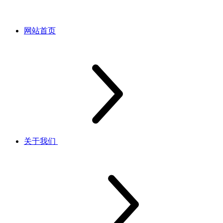
网站首页
关于我们