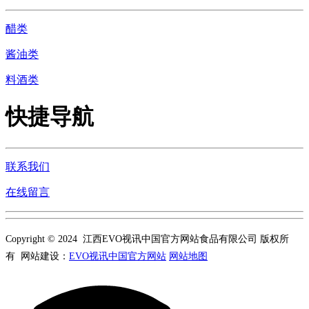
醋类
酱油类
料酒类
快捷导航
联系我们
在线留言
Copyright © 2024 江西EVO视讯中国官方网站食品有限公司 版权所
有 网站建设：
EVO视讯中国官方网站
网站地图