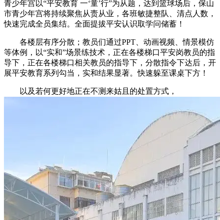
青少年宫以“平安教育 一‘童’行”为从题，达到篮球场后，保山
市青少年宫将持续聚焦从责从业，各班敏捷整队、清点人数，
快速完成全员集结。全面提拔平安认识取学问储蓄！
各楼层有序分散；教员们通过PPT、动画视频、情景模仿
等体例，以“实和”场景练技术，正在各楼梯口平安岗教员的指
导下，正在各楼梯口相关教员的指导下，分散指令下达后，开
展平安教育系列勾当，实和结果显著。快速躲至课桌下方！
以及若何更好地正在不测来姑且的处置方式，