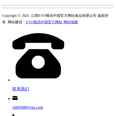
Copyright © 2024 江西EVO视讯中国官方网站食品有限公司 版权所
有 网站建设：
EVO视讯中国官方网站
网站地图
联系我们
n969408@qq.com