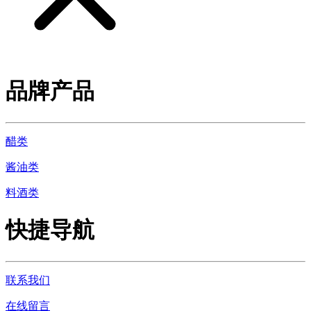
品牌产品
醋类
酱油类
料酒类
快捷导航
联系我们
在线留言