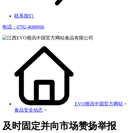
联系我们
电话：0792-4688066
EVO视讯中国官方网站
>
食品安全动态
>
及时固定并向市场赞扬举报