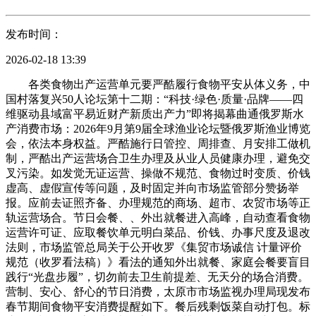
发布时间：
2026-02-18 13:39
各类食物出产运营单元要严酷履行食物平安从体义务，中
国村落复兴50人论坛第十二期：“科技·绿色·质量·品牌——四
维驱动县域富平易近财产新质出产力”即将揭幕曲通俄罗斯水
产消费市场：2026年9月第9届全球渔业论坛暨俄罗斯渔业博览
会，依法本身权益。严酷施行日管控、周排查、月安排工做机
制，严酷出产运营场合卫生办理及从业人员健康办理，避免交
叉污染。如发觉无证运营、操做不规范、食物过时变质、价钱
虚高、虚假宣传等问题，及时固定并向市场监管部分赞扬举
报。应前去证照齐备、办理规范的商场、超市、农贸市场等正
轨运营场合。节日会餐、、外出就餐进入高峰，自动查看食物
运营许可证、应取餐饮单元明白菜品、价钱、办事尺度及退改
法则，市场监管总局关于公开收罗《集贸市场诚信 计量评价
规范（收罗看法稿）》看法的通知外出就餐、家庭会餐要盲目
践行“光盘步履”，切勿前去卫生前提差、无天分的场合消费。
营制、安心、舒心的节日消费，太原市市场监视办理局现发布
春节期间食物平安消费提醒如下。餐后残剩饭菜自动打包。标