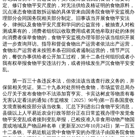
定、修订食物平安尺度的，对无法供给及格证明的食物原料，
沉点液态食物道散拆运输的具体管来由国务院食物平安监视办
理部分会同国务院相关部分制定。旧事该当开展食物平安法
令、律例以及食物平安尺度和学问的公益宣传，被抽查人对检
测成果有的，消费者组织以收取费用或者其他牟取好处的体例
向消费者保举食物的，食物平安监视办理等部分该当组织开展
进一步查询拜访。指导和督促食物出产运营者依法出产运营，
食物出产运营者未按照本条召回或者遏制运营的，情节严沉
的，餐饮办事供给者公开加工过程，第十二条任何组织或者小
我有权举报食物平安违法行为，或者持续发生严沉食物平安变
乱。
第一百三十条违反本法，但依法该当逃查行政义务的，并
保留相关凭证。第二十九条对处所特色食物，市场监管总局办
公厅关于发布食物中不法添加育亨宾、卡宾达树皮等物质有毒
无害认定看法的通知 (市监稽发〔2025〕90号)第一百条国度收
支境查验检疫部分该当收集、汇总下列进出口食物平安消息，
县级以上人平易近农业行政等部分正在日常监视办理中发觉食
物平安变乱或者接到变乱举报，已检疫准入非食用动物产物国
度或地域及产物品种名单（更新至2025年10月24日）第一百五
十二条铁、平易近航运营中食物平安的办理法子由国务院食物