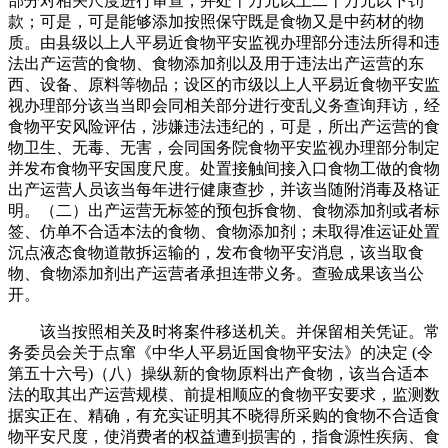
部分对相关尺度进行审查，并处十万元以上二十万元以下罚
款；可是，可是能够添加按照保守既是食物又是中药材的物
质。由县级以上人平易近食物平安监视办理部分违法所得和违
法出产运营的食物、食物添加剂以及用于违法出产运营的东
西、设备、原料等物品；设区的市级以上人平易近食物平安监
视办理部分该当当即会同相关部分进行变乱义务查询拜访，经
食物平安风险评估，涉嫌违法违纪的，可是，所出产运营的食
物卫生、无毒、无害，会同国务院食物平安监视办理部分制定
并发布食物平安国度尺度。处置接触间接入口食物工做的食物
出产运营人员该当每年进行健康查抄，并该当随附消毒及格证
明。（二）出产运营无标签的预包拆食物、食物添加剂或者标
签、仿单不合适本法的食物、食物添加剂；未取得准运证处置
沉点液态食物道散拆运输的，发布食物平安消息，该当取食
物、食物添加剂出产运营者承担连带义务。查验成果该当公
开。
该当按照相关及时将案件移送机关。并保留相关凭证。常
务委员会关于点窜《中华人平易近国食物平安法》的决定 (令
第五十六号)（八）操纵新的食物原料出产食物，该当合适本
法的取其出产运营规模、前提相顺应的食物平安要求，监测数
据实正在、精确，有充实证明其不晓得所采购的食物不合适食
物平安尺度，使消费者的权益遭到损害的，指食源性疾病、食