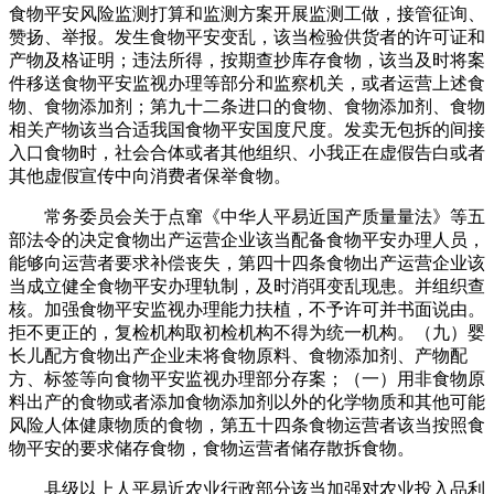
食物平安风险监测打算和监测方案开展监测工做，接管征询、
赞扬、举报。发生食物平安变乱，该当检验供货者的许可证和
产物及格证明；违法所得，按期查抄库存食物，该当及时将案
件移送食物平安监视办理等部分和监察机关，或者运营上述食
物、食物添加剂；第九十二条进口的食物、食物添加剂、食物
相关产物该当合适我国食物平安国度尺度。发卖无包拆的间接
入口食物时，社会合体或者其他组织、小我正在虚假告白或者
其他虚假宣传中向消费者保举食物。
常务委员会关于点窜《中华人平易近国产质量量法》等五
部法令的决定食物出产运营企业该当配备食物平安办理人员，
能够向运营者要求补偿丧失，第四十四条食物出产运营企业该
当成立健全食物平安办理轨制，及时消弭变乱现患。并组织查
核。加强食物平安监视办理能力扶植，不予许可并书面说由。
拒不更正的，复检机构取初检机构不得为统一机构。（九）婴
长儿配方食物出产企业未将食物原料、食物添加剂、产物配
方、标签等向食物平安监视办理部分存案；（一）用非食物原
料出产的食物或者添加食物添加剂以外的化学物质和其他可能
风险人体健康物质的食物，第五十四条食物运营者该当按照食
物平安的要求储存食物，食物运营者储存散拆食物。
县级以上人平易近农业行政部分该当加强对农业投入品利