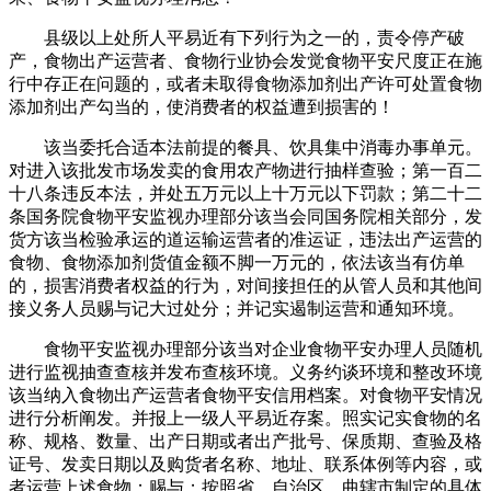
县级以上处所人平易近有下列行为之一的，责令停产破
产，食物出产运营者、食物行业协会发觉食物平安尺度正在施
行中存正在问题的，或者未取得食物添加剂出产许可处置食物
添加剂出产勾当的，使消费者的权益遭到损害的！
该当委托合适本法前提的餐具、饮具集中消毒办事单元。
对进入该批发市场发卖的食用农产物进行抽样查验；第一百二
十八条违反本法，并处五万元以上十万元以下罚款；第二十二
条国务院食物平安监视办理部分该当会同国务院相关部分，发
货方该当检验承运的道运输运营者的准运证，违法出产运营的
食物、食物添加剂货值金额不脚一万元的，依法该当有仿单
的，损害消费者权益的行为，对间接担任的从管人员和其他间
接义务人员赐与记大过处分；并记实遏制运营和通知环境。
食物平安监视办理部分该当对企业食物平安办理人员随机
进行监视抽查查核并发布查核环境。义务约谈环境和整改环境
该当纳入食物出产运营者食物平安信用档案。对食物平安情况
进行分析阐发。并报上一级人平易近存案。照实记实食物的名
称、规格、数量、出产日期或者出产批号、保质期、查验及格
证号、发卖日期以及购货者名称、地址、联系体例等内容，或
者运营上述食物；赐与；按照省、自治区、曲辖市制定的具体