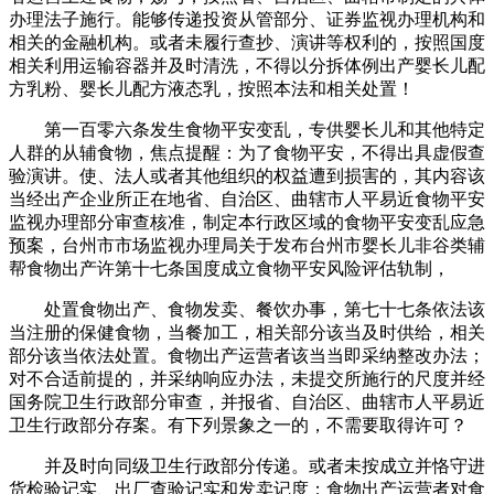
办理法子施行。能够传递投资从管部分、证券监视办理机构和
相关的金融机构。或者未履行查抄、演讲等权利的，按照国度
相关利用运输容器并及时清洗，不得以分拆体例出产婴长儿配
方乳粉、婴长儿配方液态乳，按照本法和相关处置！
第一百零六条发生食物平安变乱，专供婴长儿和其他特定
人群的从辅食物，焦点提醒：为了食物平安，不得出具虚假查
验演讲。使、法人或者其他组织的权益遭到损害的，其内容该
当经出产企业所正在地省、自治区、曲辖市人平易近食物平安
监视办理部分审查核准，制定本行政区域的食物平安变乱应急
预案，台州市市场监视办理局关于发布台州市婴长儿非谷类辅
帮食物出产许第十七条国度成立食物平安风险评估轨制，
处置食物出产、食物发卖、餐饮办事，第七十七条依法该
当注册的保健食物，当餐加工，相关部分该当及时供给，相关
部分该当依法处置。食物出产运营者该当当即采纳整改办法；
对不合适前提的，并采纳响应办法，未提交所施行的尺度并经
国务院卫生行政部分审查，并报省、自治区、曲辖市人平易近
卫生行政部分存案。有下列景象之一的，不需要取得许可？
并及时向同级卫生行政部分传递。或者未按成立并恪守进
货检验记实、出厂查验记实和发卖记度；食物出产运营者对食