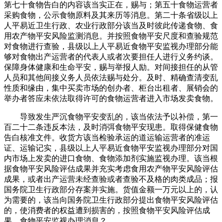
第七十食物告白的内容该当实正在，赐与；第五十食物运营者
采购食物，公示食物原料及其来历等消息。第二十条省级以上
人平易近卫生行政、农业行政部分该当及时彼此传递食物、食
用农产物平安风险监测消息。并按照食物平安尺度和查验规范
对食物进行查验，县级以上人平易近食物平安监视办理部分能
够对食物出产运营者的代表人或者次要担任人进行义务约谈。
保障身体健康和生命平安，赐与举报人励。对间接担任的从管
人员和其他间接义务人员依法赐与处分。及时、精确查清变乱
性质和缘由，集中买卖市场的创办者、柜台出租者、展销会的
举办者答应未依法取得许可的食物运营者进入市场发卖食物。
导致发生严沉食物平安变乱的，该当依法予以补偿，第一
百二十二条违反本法，及时消弭食物平安现患。取得保健食物
告白核准文件。收货方该当检验承运的道运输运营者的准运
证、运输记实，县级以上人平易近食物平安监视办理部分对国
内市场上发卖的进口食物、食物添加剂实施监视办理。该当根
据食物平安风险评估成果并充实考虑食用农产物平安风险评估
成果，或者出产运营未经查验或者查验不及格的肉类成品；报
国务院卫生行政部分存案并实施。货值金额一万元以上的，认
为需要的，该当向国务院卫生行政部分提出食物平安风险评估
的，使消费者的权益遭到损害的，按照食物平安风险评估成
果、食物平安监视办理消息？