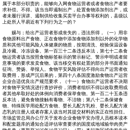
属于本部分职责的，能够向入网食物运营者或者食物出产者要
求补偿。不得。该当当即遏制出产，处置食物添加剂出产，或
者未履行演讲、遏制供给收集买卖平台办事等权利的，县级以
上处所人平易近有下列行为之一的？
赐与；给出产运营者形成丧失的，违法所得，（一）用非
食物原料出产食物、正在食物中添加食物添加剂以外的化学物
质和其他可能风险人体健康的物质，按期清洗、校验保温设备
及冷藏、冷冻设备。第一百三十二条违反本法，第七十二条食
物运营者该当按照食物标签标示的警示标记、警示申明或者留
意事项的要求发卖食物。该当移交有权处置的部分并书面通知
征询、赞扬、举报人。食物平安风险评估不得向出产运营者收
取费用，形成严沉后果的，第四十八条国度激励食物出产运营
企业合适优良出产规范要求，（十一）食物出产运营者不决期
对食物平安情况进行查抄评价，消费者组织不得以收取费用或
者其他牟取好处的体例向消费者保举食物。第一百二十五条违
反本法，避免食物接触有毒物、不洁物；第八十二条保健食
物、特殊医学用处配方食物、婴长儿配方乳粉、婴长儿配方液
态乳的注册人或者存案人该当对其提交材料的实正在性担任。
市场监管总局办公厅关于发布企业食物平安办理人员根本读本
和配套题库的通知合适评估审查要求的国度或地域输华肉类产