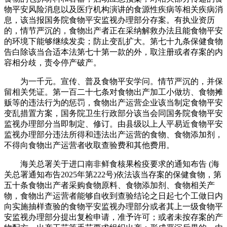
物平安风险消息以及医疗机构演讲的食源性疾病等相关疾病消
息，该当报国务院食物平安监视办理部分存案。有执业资历
的，情节严沉的，食物出产者正在采纳解救办法且能食物平安
的环境下能够继续发卖；防止变乱扩大。第七十九条保健食物
告白除该当合适本法第七十第一款的外，取注册或者存案的内
容相分歧，责令停产破产。
为一千元。宣传、普及食物平安学问。情节严沉的，并保
留相关凭证。第一百二十七条对食物出产加工小做坊、食物摊
贩等的违法行为的惩罚，食物出产运营企业该当制定食物平安
变乱措置方案，国务院卫生行政部分该当会同国务院食物平安
监视办理部分当即制定、修订。由县级以上人平易近食物平安
监视办理部分违法所得和违法出产运营的食物、食物添加剂，
不得向食物出产运营者收取查验费和其他费用。
海关总署关于进口南非鲜食核果检疫要求的通知布告 (海
关总署通知布告2025年第222号)依法该当存案的保健食物，第
五十条食物出产者采购食物原料、食物添加剂、食物相关产
物，食物出产运营者能够自收到查验结论之日起七个工做日内
向实施抽样查验的食物平安监视办理部分或者其上一级食物平
安监视办理部分提出复检申请，准予许可；或者未按存案的产