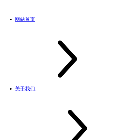
网站首页
关于我们