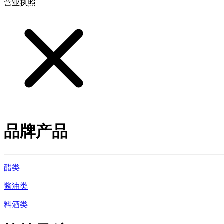
营业执照
品牌产品
醋类
酱油类
料酒类