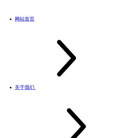
网站首页
关于我们