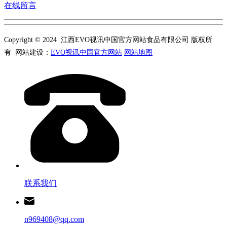
在线留言
Copyright © 2024 江西EVO视讯中国官方网站食品有限公司 版权所
有 网站建设：
EVO视讯中国官方网站
网站地图
联系我们
n969408@qq.com