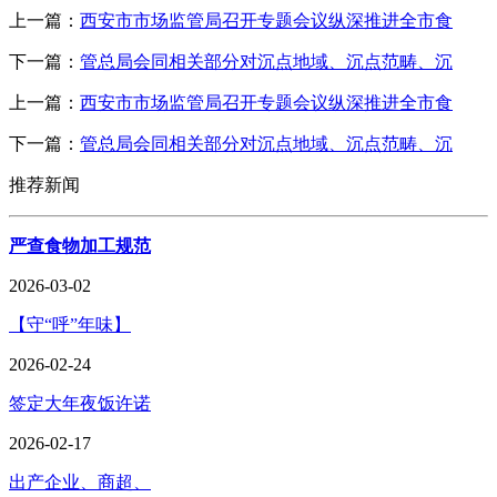
上一篇：
西安市市场监管局召开专题会议纵深推进全市食
下一篇：
管总局会同相关部分对沉点地域、沉点范畴、沉
上一篇：
西安市市场监管局召开专题会议纵深推进全市食
下一篇：
管总局会同相关部分对沉点地域、沉点范畴、沉
推荐新闻
严查食物加工规范
2026-03-02
【守“呼”年味】
2026-02-24
签定大年夜饭许诺
2026-02-17
出产企业、商超、