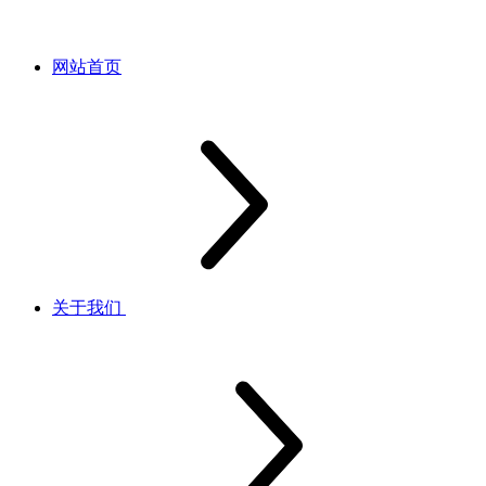
网站首页
关于我们