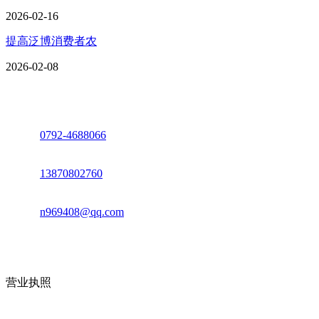
2026-02-16
提高泛博消费者农
2026-02-08
座机：
0792-4688066
电话：
13870802760
邮箱：
n969408@qq.com
地址：江西省德安县高新技术产业园(宝塔工业园)高新路93号
营业执照