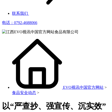
联系我们
电话：0792-4688066
EVO视讯中国官方网站
>
食品安全动态
>
以“严查抄、强宣传、沉实效”