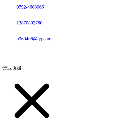
座机：
0792-4688066
电话：
13870802760
邮箱：
n969408@qq.com
地址：江西省德安县高新技术产业园(宝塔工业园)高新路93号
营业执照