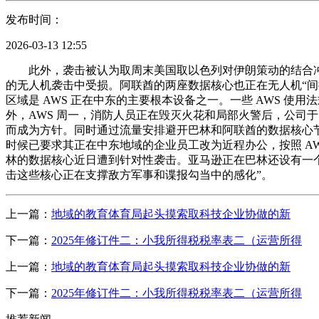
发布时间：
2026-03-13 12:55
此外，袭击被认为取周末美国取以色列对伊朗策动的结合冲
的无人机袭击中受损。阿联酋的两座数据核心也正在无人机“间接撞
区域是 AWS 正在中东的主要根本设备之一。一些 AWS 
外，AWS 周一，消防人员正在毁灭火花和局部火警后，公司于
而成为方针。同时通过流量安排避开巴林和阿联酋的数据核心
时候已要求其正在中东地域的企业员工改为近程办公，按照 AWS 办事
林的数据核心近日遭到针对性袭击。亚马逊正在巴林还设有一个次
击这些核心正在支撑敌方军事和谍报勾当中的感化”。
上一篇：
地域的教育体育局起头摸索取科技企业协做的新
下一篇：
2025年修订件二：小我所得税税率表二（运营所得
上一篇：
地域的教育体育局起头摸索取科技企业协做的新
下一篇：
2025年修订件二：小我所得税税率表二（运营所得