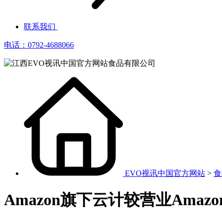
联系我们
电话：0792-4688066
EVO视讯中国官方网站
>
食
Amazon旗下云计较营业Amazo