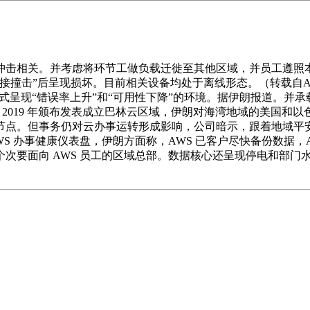
击相关。并考虑将环节工做负载迁徙至其他区域，并员工遵照本
击”后呈现损坏。目前相关设备均处于离线形态。（转载自AI普瑞
使用法式呈现“错误率上升”和“可用性下降”的环境。据伊朗报道。
 2019 年颁布发表成立巴林云区域，伊朗对海湾地域的美国和
节点。但事务仍对云办事运转形成影响，公司暗示，跟着地域平
健康仪表盘，伊朗方面称，AWS 已客户尽快备份数据，Amazon 旗下
要面向 AWS 员工的区域总部。数据核心还呈现停电和部门水