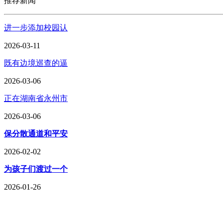
推荐新闻
进一步添加校园认
2026-03-11
既有边境巡查的逼
2026-03-06
正在湖南省永州市
2026-03-06
保分散通道和平安
2026-02-02
为孩子们渡过一个
2026-01-26