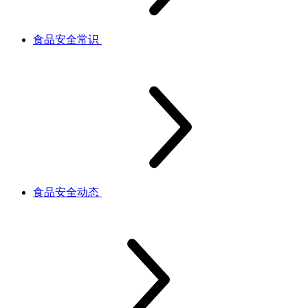
食品安全常识
食品安全动态