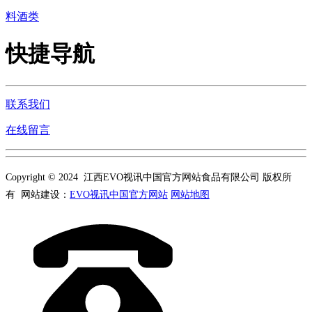
料酒类
快捷导航
联系我们
在线留言
Copyright © 2024 江西EVO视讯中国官方网站食品有限公司 版权所
有 网站建设：
EVO视讯中国官方网站
网站地图