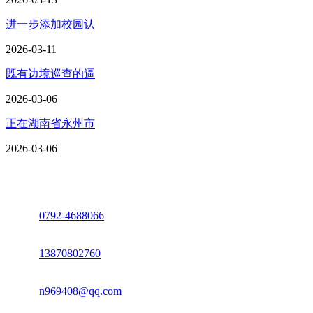
进一步添加校园认
2026-03-11
既有边境巡查的逼
2026-03-06
正在湖南省永州市
2026-03-06
座机：
0792-4688066
电话：
13870802760
邮箱：
n969408@qq.com