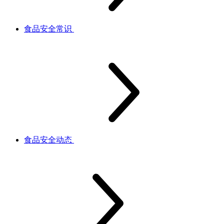
食品安全常识
食品安全动态