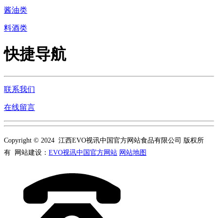
酱油类
料酒类
快捷导航
联系我们
在线留言
Copyright © 2024 江西EVO视讯中国官方网站食品有限公司 版权所
有 网站建设：
EVO视讯中国官方网站
网站地图