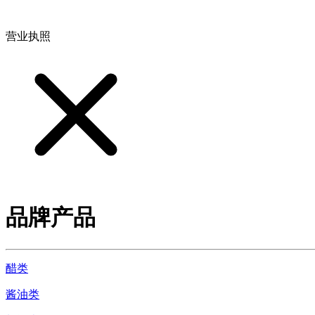
地址：江西省德安县高新技术产业园(宝塔工业园)高新路93号
营业执照
品牌产品
醋类
酱油类