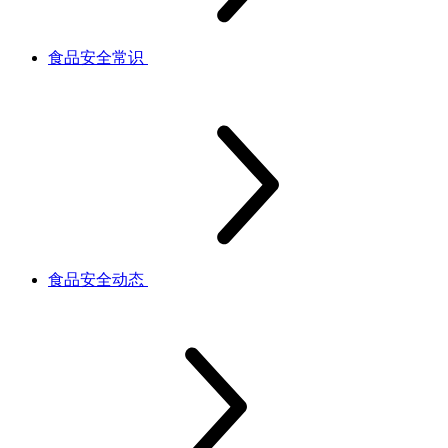
食品安全常识
食品安全动态