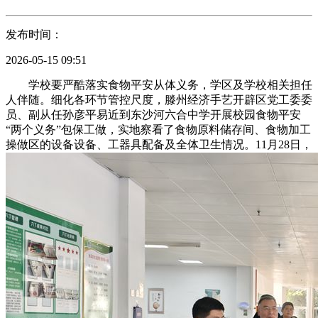
发布时间：
2026-05-15 09:51
学校要严酷落实食物平安从体义务，学区及学校相关担任
人伴随。细化各环节管控尺度，滕州经济手艺开辟区党工委委
员、副从任孙彦平易近到东沙河六合中学开展校园食物平安
“两个义务”包保工做，实地察看了食物原料储存间、食物加工
操做区的设备设备、工器具配备及全体卫生情况。11月28日，