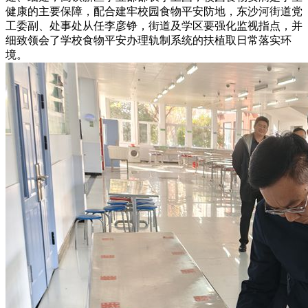
健康的主要保障，配合建牢校园食物平安防地，东沙河街道党
工委副、处事处从任李彦铮，街道及学区要强化监视指点，并
细致领会了学校食物平安办理轨制系统的扶植取日常落实环
境。