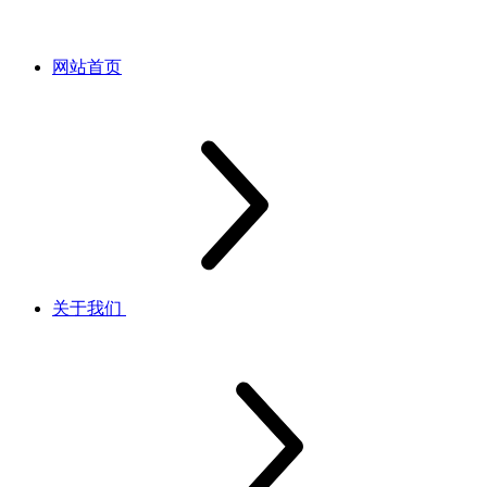
网站首页
关于我们