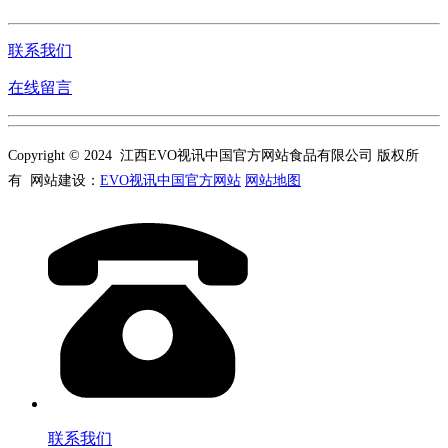
联系我们
在线留言
Copyright © 2024 江西EVO视讯中国官方网站食品有限公司 版权所
有 网站建设：
EVO视讯中国官方网站
网站地图
联系我们