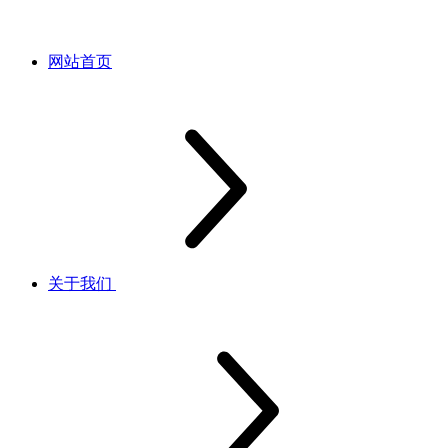
网站首页
关于我们