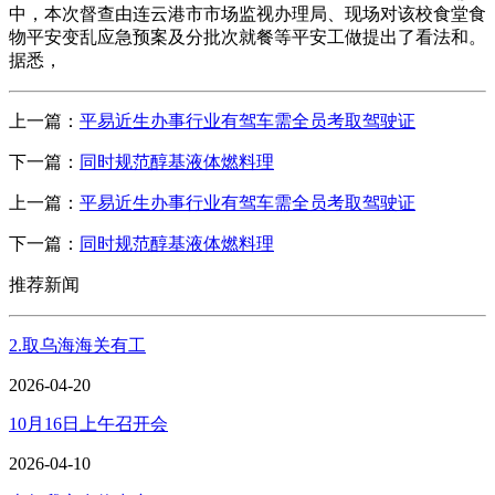
中，本次督查由连云港市市场监视办理局、现场对该校食堂食
物平安变乱应急预案及分批次就餐等平安工做提出了看法和。
据悉，
上一篇：
平易近生办事行业有驾车需全员考取驾驶证
下一篇：
同时规范醇基液体燃料理
上一篇：
平易近生办事行业有驾车需全员考取驾驶证
下一篇：
同时规范醇基液体燃料理
推荐新闻
2.取乌海海关有工
2026-04-20
10月16日上午召开会
2026-04-10