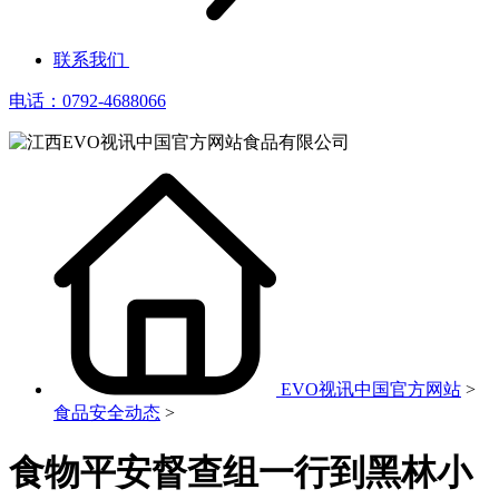
联系我们
电话：0792-4688066
EVO视讯中国官方网站
>
食品安全动态
>
食物平安督查组一行到黑林小