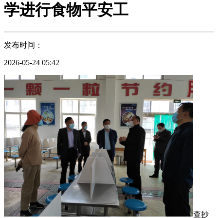
学进行食物平安工
发布时间：
2026-05-24 05:42
查抄