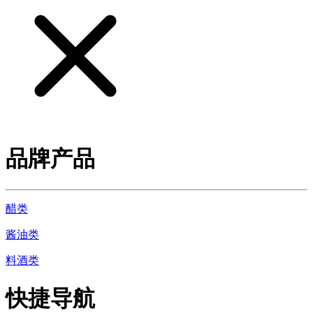
品牌产品
醋类
酱油类
料酒类
快捷导航