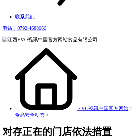
联系我们
电话：0792-4688066
EVO视讯中国官方网站
>
食品安全动态
>
对存正在的门店依法措置