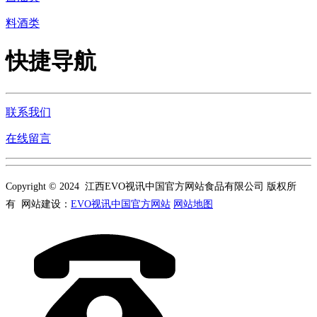
料酒类
快捷导航
联系我们
在线留言
Copyright © 2024 江西EVO视讯中国官方网站食品有限公司 版权所
有 网站建设：
EVO视讯中国官方网站
网站地图