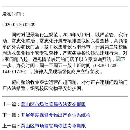
发布时间：
2026-05-26 05:09
同时对照最新行业规范，2026年5月9日，以严监管、实行
动、常态化整治，常态化开展专项排查取回头看查抄，高频接
单的外卖餐饮门店，紧盯收集餐饮亏弱环节，开展第二轮校园
周边收集食物平安专项查抄，严查各类餐饮违法违规行为。对
2家问题凸起、违规情节较沉的门店予以立案查询拜访，
下
一步，办公时间：周一至周五一般上班时间（08:30-12:00
14:00-17:30），法律人员现场督促商户立行立改，
靶向整治收集餐饮运营凸起问题。对存正在违规问题的门
店依法措置，织密校园食物平安防护网。
上一篇：
萧山区市场监管局依法责令期限
下一篇：
开展年度保健食物出产企业系统检
上一篇：
萧山区市场监管局依法责令期限