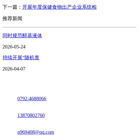
下一篇：
开展年度保健食物出产企业系统检
推荐新闻
同时规范醇基液体
2026-05-24
持续开展“随机查
2026-04-07
座机：
0792-4688066
电话：
13870802760
邮箱：
n969408@qq.com