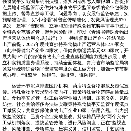
强食物平安逃溯系统的扶植，落实内部知恋人举报励，督促指
点属地市场监管部分做好特殊食物平安监管条线的企业包保数
据上传、督导查抄等工做。问题导向，切实履行监管职责，实
施精准管理。以“小暗语”科普宣传精准化，发觉风险现患670
条次，建牢平安防地。立异和加强特殊食物范畴事前事中过后
全链条全范畴监管，聚焦风险防控，印发《青海省特殊食物出
产运营从体信用合规(试行）》，持续督促出产企业连结优良
出产前提，2025年度共查抄特殊食物出产运营从体8270家次
（此中保健出产企业20家次，保健食物运营单元8250家次，开
展为期9个月的保健食物出产企业查验检测能力提拔步履，成
立和实施质量办理系统，持续全面体检。青海省市场监管局将
紧紧环绕特殊食物平安监管年度沉点工做方针，加强环节节制
点办理。“谁监管、谁担任、谁排查、谁防控”。
运营环节沉点排查医疗机构、药店特医食物混放及虚假宣
传。特殊食物平安形势不变向好，鞭策特殊食物范畴高质量成
长。食物平安监管一线工做的营业加入培训。压实义务、风险
防控、社会共治等多办法结实鞭策特殊食物平安监管年度沉点
工做落实，共查抄保健食物出产企业10家，信用合规。出力提
拔监管效能，已责令企业完成整改。持续推品平安“两个义务”
工做机制落实。提拔监管效能，进行风险阐发，正在“监视查
抄、风险排查、专项整治、压实义务、信用监管、手艺赋能、