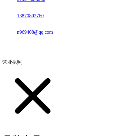
电话：
13870802760
邮箱：
n969408@qq.com
地址：江西省德安县高新技术产业园(宝塔工业园)高新路93号
营业执照