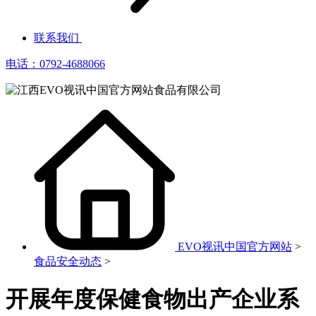
联系我们
电话：0792-4688066
EVO视讯中国官方网站
>
食品安全动态
>
开展年度保健食物出产企业系