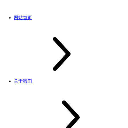
网站首页
关于我们