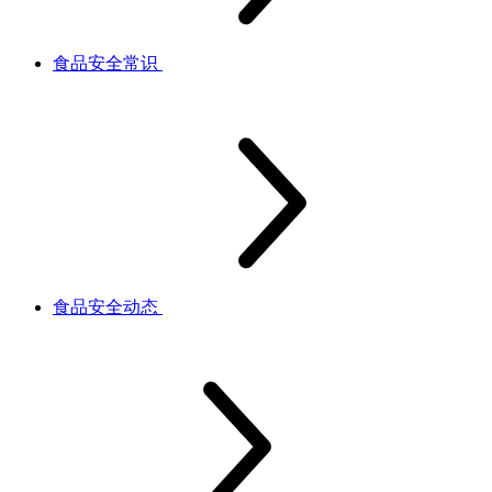
食品安全常识
食品安全动态