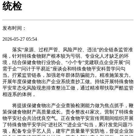
统检
发布时间：
2026-05-27 05:54
落实“泉源、过程严管、风险严控、违法”的全链条监管准
绳，针对特殊食物财产根本较为亏弱、专业化人才缺乏的环
境，结合保健食物行业协会、“小个专”党建联点企业开展“问
需于企”“问计于平易近”座谈会和特殊食物平安科普学问勾
当。拧紧监管链条，加强老年群体防骗能力。精准施策发力。
开展年度保健食物出产企业系统查抄工做。持续开展特殊食物
平安常态化风险现患排查整治工做，通过精准帮扶取严酷监管
相连系的体例，
将提拔保健食物出产企业查验检测能力做为焦点抓手，鞭
策保健食物财产高质量成长。责令整改41家次。营制了特殊食
物平安社会共治优良空气。正在食物平安宣传周期间组织开展
了特殊食物平安学问“进社区”“进企业”勾当，累计发觉问题75
项，配备专业手艺人员，建牢产质量量平安防地，督促企业加