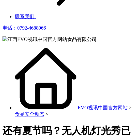
联系我们
电话：0792-4688066
EVO视讯中国官方网站
>
食品安全动态
>
还有夏节吗？无人机灯光秀已