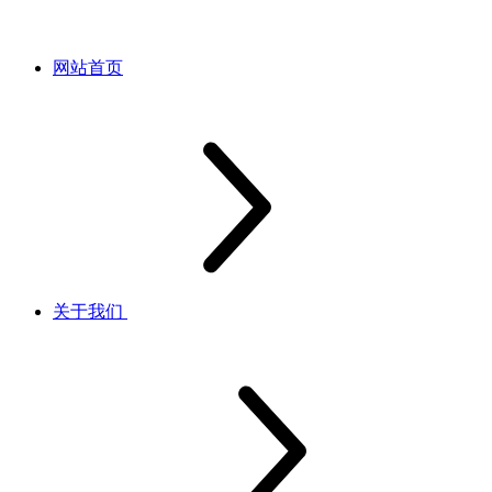
网站首页
关于我们